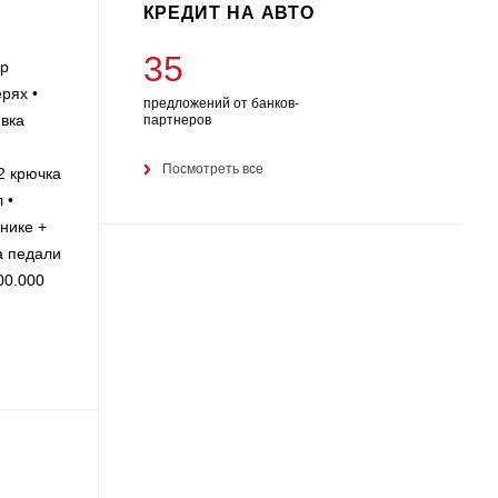
КРЕДИТ НА АВТО
35
ор
рях •
предложений от банков-
вка
партнеров
Посмотреть все
2 крючка
 •
нике +
а педали
0.000