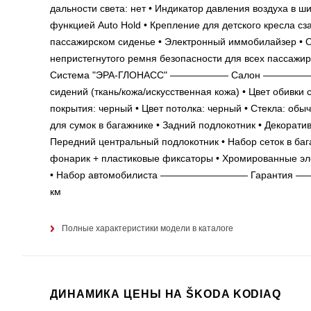
дальности света: нет • Индикатор давления воздуха в ш
функцией Auto Hold • Крепление для детского кресла сз
пассажирском сиденье • Электронный иммобилайзер • Ох
непристегнутого ремня безопасности для всех пассажир
Система "ЭРА-ГЛОНАСС" —————— Салон —————— • Ко
сидений (ткань/кожа/искусственная кожа) • Цвет обивки
покрытия: черный • Цвет потолка: черный • Стекла: обы
для сумок в багажнике • Задний подлокотник • Декорати
Передний центральный подлокотник • Набор сеток в бага
фонарик + пластиковые фиксаторы • Хромированные эл
• Набор автомобилиста ————————— Гарантия —————
км
Полные характеристики модели в каталоге
ДИНАМИКА ЦЕНЫ НА ŠKODA KODIAQ