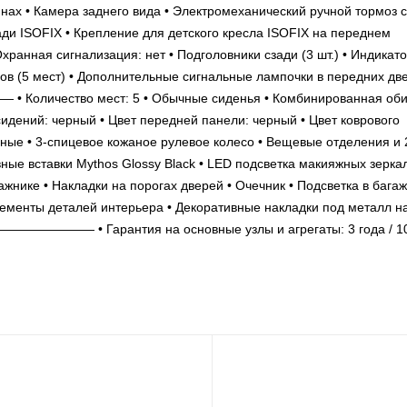
инах • Камера заднего вида • Электромеханический ручной тормоз с
ади ISOFIX • Крепление для детского кресла ISOFIX на переднем
ранная сигнализация: нет • Подголовники сзади (3 шт.) • Индикат
ов (5 мест) • Дополнительные сигнальные лампочки в передних две
личество мест: 5 • Обычные сиденья • Комбинированная оби
 сидений: черный • Цвет передней панели: черный • Цвет коврового
чные • 3-спицевое кожаное рулевое колесо • Вещевые отделения и 
вные вставки Mythos Glossy Black • LED подсветка макияжных зеркал
жнике • Накладки на порогах дверей • Очечник • Подсветка в багаж
ементы деталей интерьера • Декоративные накладки под металл н
———— • Гарантия на основные узлы и агрегаты: 3 года / 10