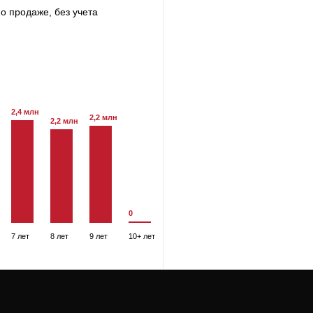
о продаже, без учета
2,4 млн
2,2 млн
2,2 млн
0
7 лет
8 лет
9 лет
10+ лет