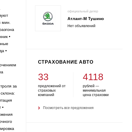
а
официальный дилер
вуют
Атлант-М Тушино
6 мин.
Нет объявлений
азгона
ник •
вные
да •
СТРАХОВАНИЕ АВТО
ючением
ма
33
4118
троля за
предложений от
рублей —
страховых
минимальная
склона:
компаний
цена страховки
итация
 •
Посмотреть все предложения
ижения
очного
лировка