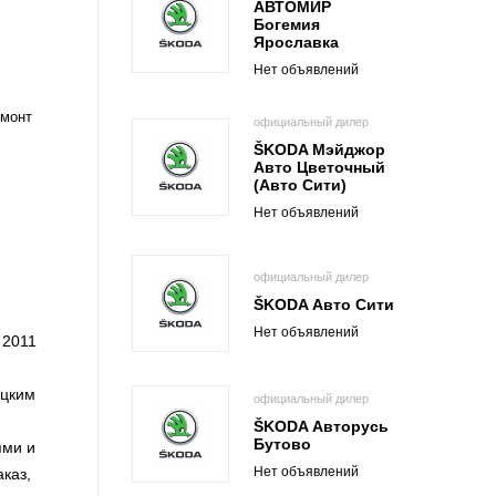
АВТОМИР
Богемия
Ярославка
Нет объявлений
емонт
официальный дилер
ŠKODA Мэйджор
Авто Цветочный
(Авто Сити)
Нет объявлений
официальный дилер
ŠKODA Авто Сити
Нет объявлений
 2011
ецким
официальный дилер
ŠKODA Авторусь
Бутово
ями и
Нет объявлений
каз,