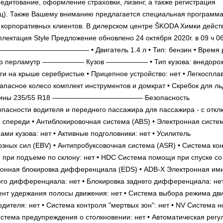
редитование, оформление страховки, лизинг, а также регистрация
иц). Также Вашему вниманию предлагается специальная программ
корпоративных клиентов. В дилерском центре ŠKODA Химки дейст
ектация Style Предложение обновлено 24 октября 2020г. в 09 ч 0
—————— • Двигатель 1.4 л • Тип: бензин • Время р
ый Deep перламутр —————— Кузов —————— • Тип кузова: внедорож
нги на крыше серебристые • Прицепное устройство: нет • Легкоспла
запасное колесо комплект инструментов и домкрат • Скребок для ль
ики • Шины 235/55 R18 ————————————— Безопасность
ти водителя и переднего пассажира для пассажира - с откл
 спереди • Антиблокировочная система (ABS) • Электронная систе
ами кузова: нет • Активные подголовники: нет • Усилитель
ных сил (EBV) • Антипробуксовочная система (ASR) • Система кон
ри подъеме по склону: нет • HDC Система помощи при спуске со 
ктронная блокировка дифференциала (EDS) • ADB-X Электронная им
го дифференциала: нет • Блокировка заднего дифференциала: нет
ент удержания полосы движения: нет • Система выбора режима дв
одителя: нет • Система контроля "мертвых зон": нет • NV Система н
стема предупреждения о столкновении: нет • Автоматическая регу