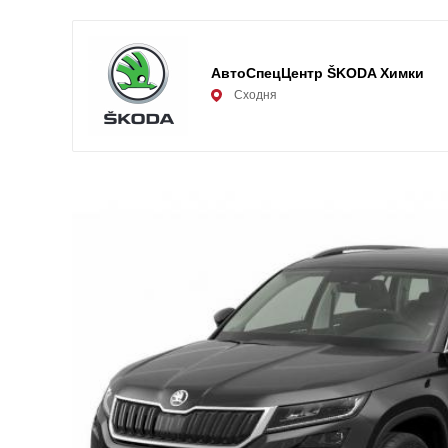
АвтоСпецЦентр ŠKODA Химки
Сходня