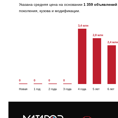
Указана средняя цена на основании
1 359 объявлений
поколения, кузова и модификации.
3,4 млн
2,8 млн
2,4 млн
0
0
0
0
Новая
1 год
2 года
3 года
4 года
5 лет
6 лет