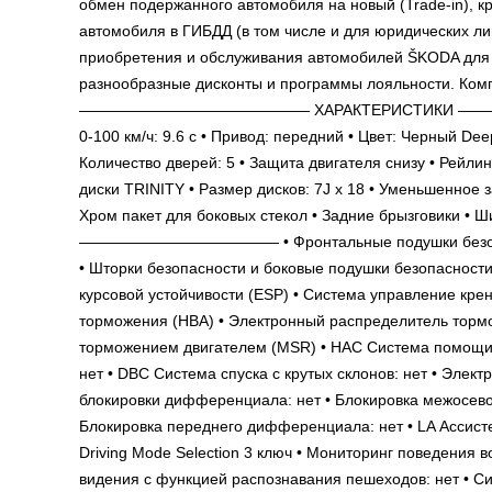
обмен подержанного автомобиля на новый (Trade-in), к
автомобиля в ГИБДД (в том числе и для юридических л
приобретения и обслуживания автомобилей ŠKODA для 
разнообразные дисконты и программы лояльности. Компл
——————————————— ХАРАКТЕРИСТИКИ —————————
0-100 км/ч: 9.6 c • Привод: передний • Цвет: Черн
Количество дверей: 5 • Защита двигателя снизу • Рейли
диски TRINITY • Размер дисков: 7J x 18 • Уменьшенное 
Хром пакет для боковых стекол • Задние брызгов
————————————— • Фронтальные подушки безопаснос
• Шторки безопасности и боковые подушки безопасности
курсовой устойчивости (ESP) • Система управление крен
торможения (HBA) • Электронный распределитель тормоз
торможением двигателем (MSR) • HAC Система помощи п
нет • DBC Система спуска с крутых склонов: нет • Эле
блокировки дифференциала: нет • Блокировка межосево
Блокировка переднего дифференциала: нет • LA Ассист
Driving Mode Selection 3 ключ • Мониторинг поведения в
видения с функцией распознавания пешеходов: нет • Си