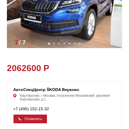
1
/
7
2062600 Р
АвтоСпецЦентр ŠKODA Внуково
Картмазово, г Москва, поселение Московский, деревня
Картмазово, д 1
+7 (495) 152-15-32
Позвонить