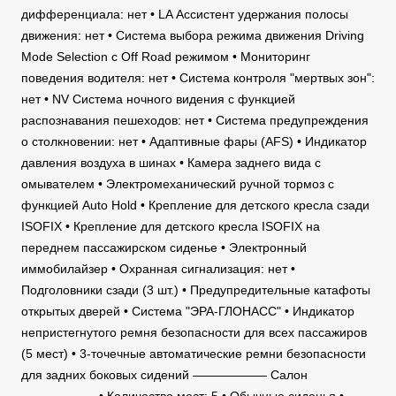
дифференциала: нет • LA Ассистент удержания полосы
движения: нет • Система выбора режима движения Driving
Mode Selection с Off Road режимом • Мониторинг
поведения водителя: нет • Система контроля "мертвых зон":
нет • NV Система ночного видения с функцией
распознавания пешеходов: нет • Система предупреждения
о столкновении: нет • Адаптивные фары (AFS) • Индикатор
давления воздуха в шинах • Камера заднего вида с
омывателем • Электромеханический ручной тормоз с
функцией Auto Hold • Крепление для детского кресла сзади
ISOFIX • Крепление для детского кресла ISOFIX на
переднем пассажирском сиденье • Электронный
иммобилайзер • Охранная сигнализация: нет •
Подголовники сзади (3 шт.) • Предупредительные катафоты
открытых дверей • Система "ЭРА-ГЛОНАСС" • Индикатор
непристегнутого ремня безопасности для всех пассажиров
(5 мест) • 3-точечные автоматические ремни безопасности
для задних боковых сидений —————— Салон