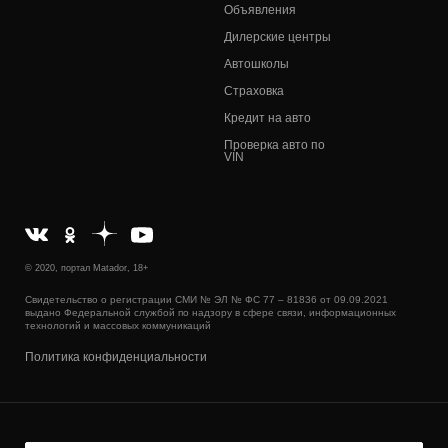
Объявления
Дилерские центры
Автошколы
Страховка
Кредит на авто
Проверка авто по
VIN
© 2020, портал Matador, 18+
Свидетельство о регистрации СМИ № ЭЛ № ФС 77 – 81836 от 09.09.2021
выдано Федеральной службой по надзору в сфере связи, информационных
технологий и массовых коммуникаций
Политика конфиденциальности