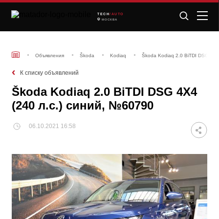
TECH
/AUTO
МОСКВА
Объявления
Škoda
Kodiaq
Škoda Kodiaq 2.0 BiTDI DSG 4X4
К списку объявлений
Škoda Kodiaq 2.0 BiTDI DSG 4X4
(240 л.с.) синий, №60790
06.10.2021 16:58