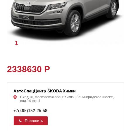
1
/
1
2338630 Р
АвтоСпецЦентр ŠKODA Химки
Сходня, Московская обл, г Химки, Ленинградское шоссе,
влд 14 стр 1
+7(495)152-25-58
Позвонить