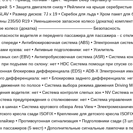
й: 5 • Защита двигателя снизу • Рейлинги на крыше серебристые 
AV • Размер дисков: 7J x 19 • Скребок для льда • Хром пакет для 
Шины 235/50 R19 • Уменьшенное запасное колесо (докатка) комплект
апасное колесо (докатка) ————————————— Безопасность
ти водителя и переднего пассажира для пассажира - с откл
 спереди • Антиблокировочная система (ABS) • Электронная систе
ами кузова: нет • Активные подголовники: нет • Усилитель
ных сил (EBV) • Антипробуксовочная система (ASR) • Система кон
ри подъеме по склону: нет • HDC Система помощи при спуске со 
ктронная блокировка дифференциала (EDS) • ADB-X Электронная им
го дифференциала: нет • Блокировка заднего дифференциала: нет
 движения по полосе • Система выбора режима движения Driving 
дения водителя: нет • Система контроля слепых зон • NV Система н
истема предупреждения о столкновении: нет • Система управления
ха в шинах • Система кругового обзора Area View • Электромеханиче
тского кресла сзади ISOFIX • Крепление для детского кресла ISOFI
йзер • Противоугонная сигнализация • Подголовники сзади (3 шт.
х пассажиров (5 мест) • Дополнительные сигнальные лампочки в п