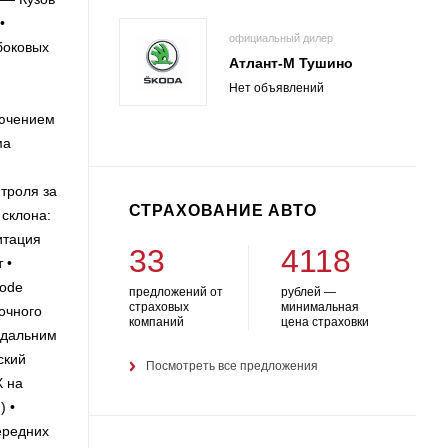
•
официальный дилер
боковых
Атлант-М Тушино
Нет объявлений
ючением
ма
троля за
СТРАХОВАНИЕ АВТО
склона:
итация
33
4118
 •
Mode
предложений от
рублей —
страховых
минимальная
очного
компаний
цена страховки
 дальним
ский
Посмотреть все предложения
X на
) •
ередних