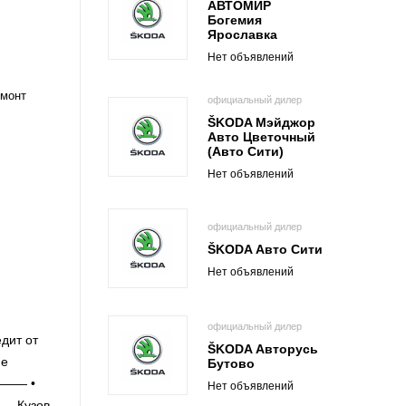
АВТОМИР
Богемия
Ярославка
Нет объявлений
емонт
официальный дилер
ŠKODA Мэйджор
Авто Цветочный
(Авто Сити)
Нет объявлений
официальный дилер
ŠKODA Авто Сити
Нет объявлений
официальный дилер
дит от
ŠKODA Авторусь
ие
Бутово
——— •
Нет объявлений
—— Кузов