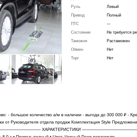
Руль
Левый
Привод
Полный
ПТС
---
Состояние
Не требуется р
Таможня
Растаможен
Обмен
Нет
Торг
Нет
: - большое количество а/м в наличии - выгода до 300 000 ₽ - Кре
арки от Руководителя отдела продаж Комплектация Style Предложен
ин. ——————————————— ХАРАКТЕРИСТИКИ ————————————
км/ч: 8.0 c • Привод: полный • Цвет: Черный Deep перламутр ————