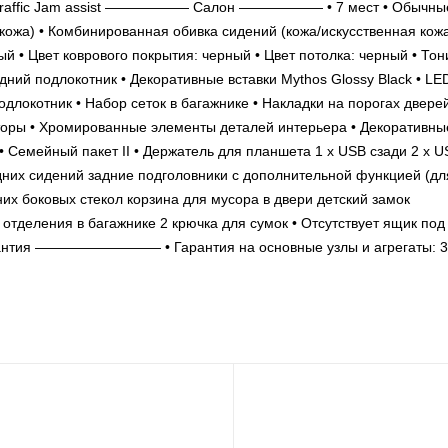
ов Traffic Jam assist —————— Салон —————— • 7 мест • Обычны
кожа) • Комбинированная обивка сидений (кожа/искусственная кожа
й • Цвет коврового покрытия: черный • Цвет потолка: черный • Тон
дний подлокотник • Декоративные вставки Mythos Glossy Black • LE
локотник • Набор сеток в багажнике • Накладки на порогах дверей
торы • Хромированные элементы деталей интерьера • Декоративны
• Семейный пакет II • Держатель для планшета 1 x USB сзади 2 x U
дних сидений задние подголовники с дополнительной функцией (дл
х боковых стекол корзина для мусора в двери детский замок
 отделения в багажнике 2 крючка для сумок • Отсутствует ящик под
я ————————— • Гарантия на основные узлы и агрегаты: 3 