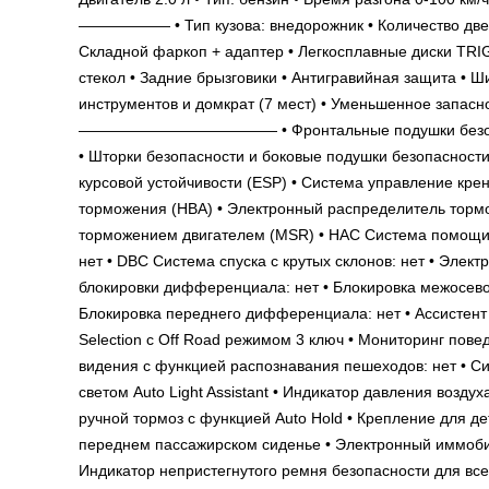
—————— • Тип кузова: внедорожник • Количество двере
Складной фаркоп + адаптер • Легкосплавные диски TRIGL
стекол • Задние брызговики • Антигравийная защита • 
инструментов и домкрат (7 мест) • Уменьшенное з
————————————— • Фронтальные подушки безопаснос
• Шторки безопасности и боковые подушки безопасности
курсовой устойчивости (ESP) • Система управление крен
торможения (HBA) • Электронный распределитель тормоз
торможением двигателем (MSR) • HAC Система помощи п
нет • DBC Система спуска с крутых склонов: нет • Эле
блокировки дифференциала: нет • Блокировка межосево
Блокировка переднего дифференциала: нет • Ассистент
Selection с Off Road режимом 3 ключ • Мониторинг пове
видения с функцией распознавания пешеходов: нет • С
светом Auto Light Assistant • Индикатор давления возду
ручной тормоз с функцией Auto Hold • Крепление для де
переднем пассажирском сиденье • Электронный иммобила
Индикатор непристегнутого ремня безопасности для все