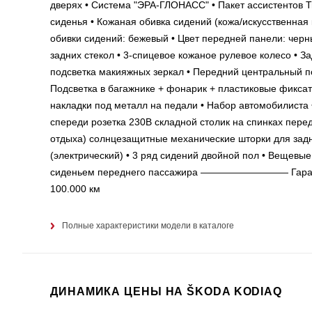
дверях • Система "ЭРА-ГЛОНАСС" • Пакет ассистент
сиденья • Кожаная обивка сидений (кожа/искусственная 
обивки сидений: бежевый • Цвет передней панели: черны
задних стекол • 3-спицевое кожаное рулевое колесо • За
подсветка макияжных зеркал • Передний центральный под
Подсветка в багажнике + фонарик + пластиковые фикса
накладки под металл на педали • Набор автомобилиста 
спереди розетка 230В складной столик на спинках пере
отдыха) солнцезащитные механические шторки для задни
(электрический) • 3 ряд сидений двойной пол • Вещевые
сиденьем переднего пассажира ————————— Гаранти
100.000 км
Полные характеристики модели в каталоге
ДИНАМИКА ЦЕНЫ НА ŠKODA KODIAQ