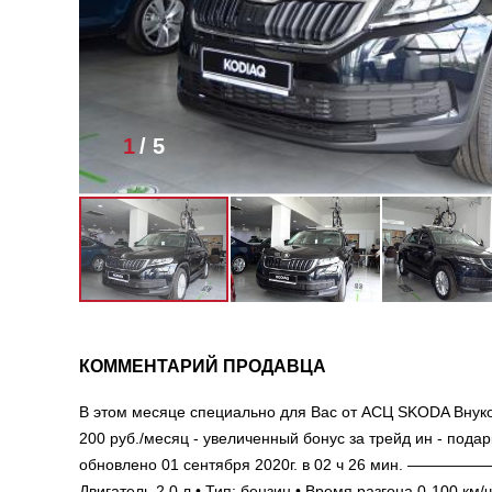
1
/
5
КОММЕНТАРИЙ ПРОДАВЦА
В этом месяце специально для Вас от АСЦ SKODA Внуково
200 руб./месяц - увеличенный бонус за трейд ин - под
обновлено 01 сентября 2020г. в 02 ч 26 м
Двигатель 2.0 л • Тип: бензин • Время разгона 0-100 