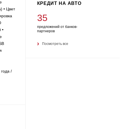
е
КРЕДИТ НА АВТО
) • Цвет
35
ировка
D
предложений от банков-
 •
партнеров
е
SB
Посмотреть все
я
года /