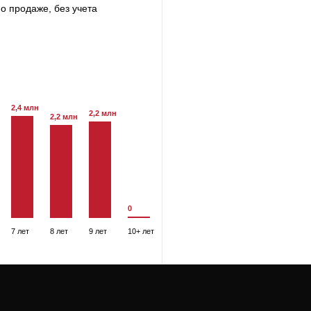
о продаже, без учета
2,4 млн
2,2 млн
2,2 млн
0
7 лет
8 лет
9 лет
10+ лет