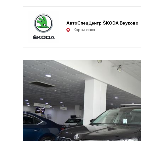
АвтоСпецЦентр ŠKODA Внуково
Картмазово