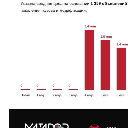
Указана средняя цена на основании
1 359 объявлений
поколения, кузова и модификации.
3,4 млн
2,8 млн
2,4 млн
0
0
0
0
Новая
1 год
2 года
3 года
4 года
5 лет
6 лет
АВТО