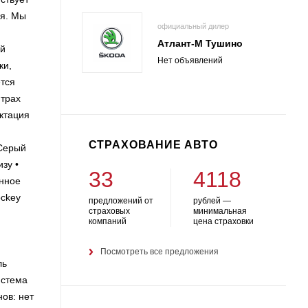
ля. Мы
официальный дилер
Атлант-М Тушино
ей
Нет объявлений
ки,
ется
нтрах
ктация
СТРАХОВАНИЕ АВТО
Серый
зу •
33
4118
енное
ockey
предложений от
рублей —
страховых
минимальная
компаний
цена страховки
Посмотреть все предложения
ль
истема
ов: нет