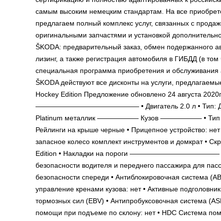
самым высоким немецким стандартам. На все приобрет
предлагаем полный комплекс услуг, связанных с прода
оригинальными запчастями и установкой дополнительн
ŠKODA: предварительный заказ, обмен подержанного ав
лизинг, а также регистрация автомобиля в ГИБДД (в то
специальная программа приобретения и обслуживания 
ŠKODA действуют все дисконты на услуги, предлагаем
Hockey Edition Предложение обновлено 24 авгус
——————————————— • Двигатель 2.0 л • Тип: Дизель •
Platinum металлик —————— Кузов —————— • Тип кузов
Рейлинги на крыше черные • Прицепное устройство: нет
запасное колесо комплект инструментов и домкрат • Скр
Edition • Накладки на пороги ————————————
безопасности водителя и переднего пассажира для пасс
безопасности спереди • Антиблокировочная система (AB
управление кренами кузова: нет • Активные подголовни
тормозных сил (EBV) • Антипробуксовочная система (A
помощи при подъеме по склону: нет • HDC Система помо