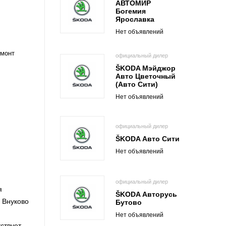
АВТОМИР
Богемия
Ярославка
Нет объявлений
емонт
официальный дилер
ŠKODA Мэйджор
Авто Цветочный
(Авто Сити)
Нет объявлений
официальный дилер
ŠKODA Авто Сити
Нет объявлений
официальный дилер
я
ŠKODA Авторусь
 Внуково
Бутово
Нет объявлений
ствует