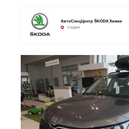
АвтоСпецЦентр ŠKODA Химки
Сходня