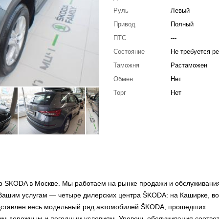
Руль
Левый
Привод
Полный
ПТС
---
Состояние
Не требуется р
Таможня
Растаможен
Обмен
Нет
Торг
Нет
 SKODA в Москве. Мы работаем на рынке продажи и обслуживани
Вашим услугам — четыре дилерских центра ŠKODA: на Каширке, во
редставлен весь модельный ряд автомобилей ŠKODA, прошедших
им дорожным и погодным условиям. Уровень обслуживания соответ