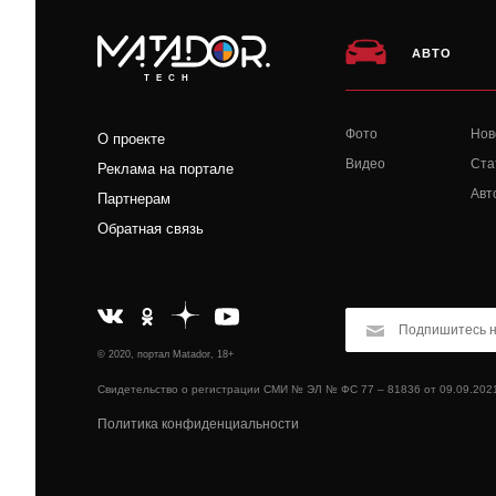
АВТО
TECH
Фото
Нов
О проекте
Видео
Ста
Реклама на портале
Авт
Партнерам
Обратная связь
© 2020, портал Matador, 18+
Свидетельство о регистрации СМИ № ЭЛ № ФС 77 – 81836 от 09.09.202
Политика конфиденциальности