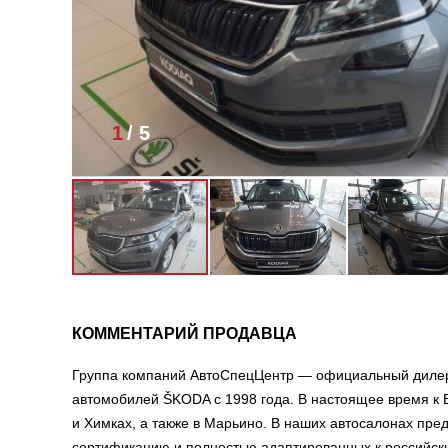
1
/
5
КОММЕНТАРИЙ ПРОДАВЦА
Группа компаний АвтоСпецЦентр — официальный дилер
автомобилей ŠKODA с 1998 года. В настоящее время к 
и Химках, а также в Марьино. В наших автосалонах п
сертификацию и полностью адаптированных к российск