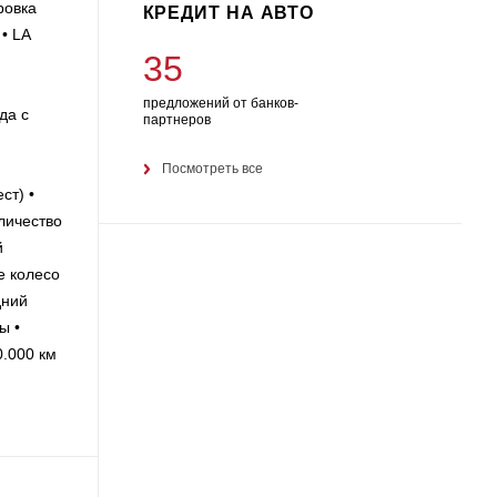
ровка
КРЕДИТ НА АВТО
• LA
35
предложений от банков-
да с
партнеров
Посмотреть все
ст) •
ичество
й
е колесо
дний
ы •
.000 км