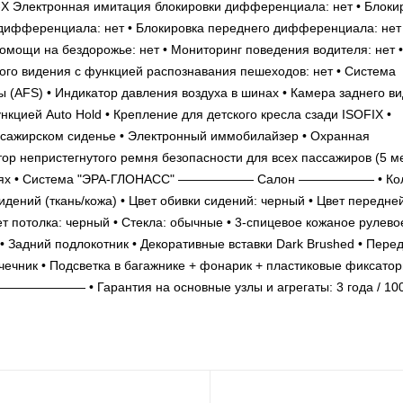
-X Электронная имитация блокировки дифференциала: нет • Блоки
дифференциала: нет • Блокировка переднего дифференциала: нет 
омощи на бездорожье: нет • Мониторинг поведения водителя: нет •
ного видения с функцией распознавания пешеходов: нет • Система
 (AFS) • Индикатор давления воздуха в шинах • Камера заднего ви
кцией Auto Hold • Крепление для детского кресла сзади ISOFIX •
ссажирском сиденье • Электронный иммобилайзер • Охранная
атор непристегнутого ремня безопасности для всех пассажиров (5 ме
дверях • Система "ЭРА-ГЛОНАСС" —————— Салон —————— • Кол
дений (ткань/кожа) • Цвет обивки сидений: черный • Цвет передне
ет потолка: черный • Стекла: обычные • 3-спицевое кожаное рулево
• Задний подлокотник • Декоративные вставки Dark Brushed • Пере
чечник • Подсветка в багажнике + фонарик + пластиковые фиксатор
—— • Гарантия на основные узлы и агрегаты: 3 года / 100