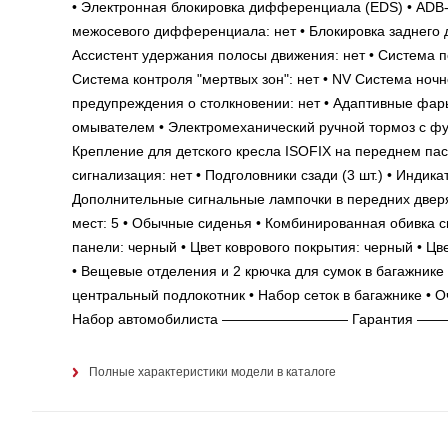
• Электронная блокировка дифференциала (EDS) • ADB
межосевого дифференциала: нет • Блокировка заднего 
Ассистент удержания полосы движения: нет • Система п
Система контроля "мертвых зон": нет • NV Система ноч
предупреждения о столкновении: нет • Адаптивные фары
омывателем • Электромеханический ручной тормоз с фун
Крепление для детского кресла ISOFIX на переднем па
сигнализация: нет • Подголовники сзади (3 шт.) • Индик
Дополнительные сигнальные лампочки в передних 
мест: 5 • Обычные сиденья • Комбинированная обивка си
панели: черный • Цвет коврового покрытия: черный • Цв
• Вещевые отделения и 2 крючка для сумок в багажнике 
центральный подлокотник • Набор сеток в багажнике • О
Набор автомобилиста ————————— Гарантия ———————
Полные характеристики модели в каталоге