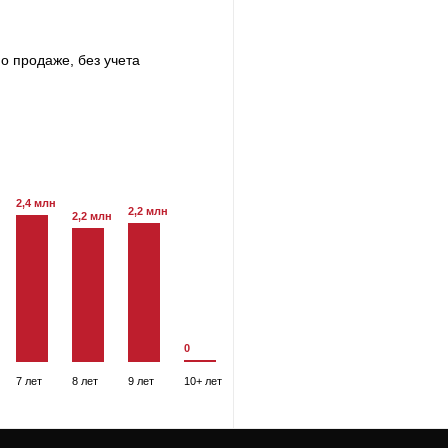
о продаже, без учета
2,4 млн
2,2 млн
2,2 млн
0
7 лет
8 лет
9 лет
10+ лет