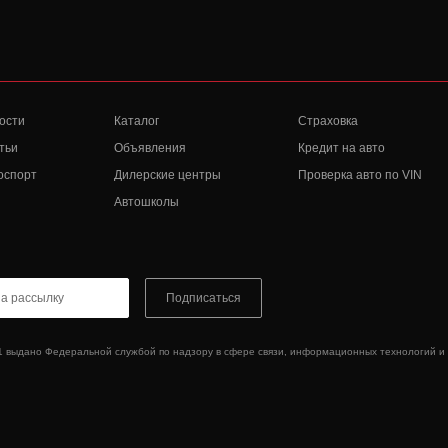
ости
Каталог
Страховка
тьи
Объявления
Кредит на авто
оспорт
Дилерские центры
Проверка авто по VIN
Автошколы
Подписаться
1 выдано Федеральной службой по надзору в сфере связи, информационных технологий и