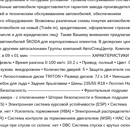
ённые автомобили предоставляется гарантия завода-производите
жей и техническим обслуживанием автомобилей, обеспечением
ого оборудования. Возможны различные схемы покупки автомобил
томобиля на новый (Trade-in), кредитование, оформление страхов
м числе и для юридических лиц). Также Вашему вниманию предлага
автомобилей ŠKODA для корпоративных клиентов. В дилерских це
ые другими автосалонами Группы компаний АвтоСпецЦентр. Компле
та 2020г. в 09 ч 01 мин. ——————————————— ХАРАКТЕРИСТИКИ
 Время разгона 0-100 км/ч: 10.2 c • Привод: полный • Цвет: 
а: внедорожник • Количество дверей: 5 • Защита двигателя сни
 • Легкосплавные диски TRITON • Размер дисков: 7J x 18 • Уменьш
ебок для льда • Задние брызговики • Шины 235/55 R18 • Логотип H
— Безопасность ————————————— • Фронтальные подушки
ажира - с отключением • Шторки безопасности и боковые подушки
S) • Электронная система курсовой устойчивости (ESP) • Система
ки: нет • Усилитель торможения (HBA) • Электронный распределите
SR) • Система контроля за торможением двигателем (MSR) • HAC С
щи при спуске со склона: нет • DBC Система спуска с крутых склон