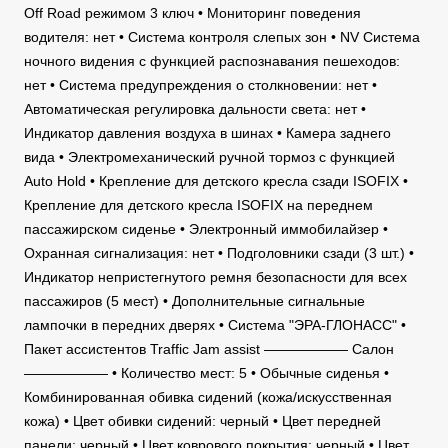
Off Road режимом 3 ключ • Мониторинг поведения
водителя: нет • Система контроля слепых зон • NV Система
ночного видения с функцией распознавания пешеходов:
нет • Система предупреждения о столкновении: нет •
Автоматическая регулировка дальности света: нет •
Индикатор давления воздуха в шинах • Камера заднего
вида • Электромеханический ручной тормоз с функцией
Auto Hold • Крепление для детского кресла сзади ISOFIX •
Крепление для детского кресла ISOFIX на переднем
пассажирском сиденье • Электронный иммобилайзер •
Охранная сигнализация: нет • Подголовники сзади (3 шт.) •
Индикатор непристегнутого ремня безопасности для всех
пассажиров (5 мест) • Дополнительные сигнальные
лампочки в передних дверях • Система "ЭРА-ГЛОНАСС" •
Пакет ассистентов Traffic Jam assist —————— Салон
—————— • Количество мест: 5 • Обычные сиденья •
Комбинированная обивка сидений (кожа/искусственная
кожа) • Цвет обивки сидений: черный • Цвет передней
панели: черный • Цвет коврового покрытия: черный • Цвет