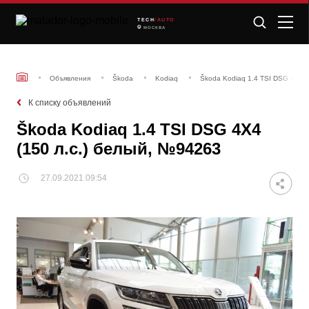
TECH
/AUTO
МОСКВА
Объявления
Škoda
Kodiaq
Škoda Kodiaq 1.4 TSI DSG 4X4 (
К списку объявлений
Škoda Kodiaq 1.4 TSI DSG 4X4
(150 л.с.) белый, №94263
27.09.2021 09:54