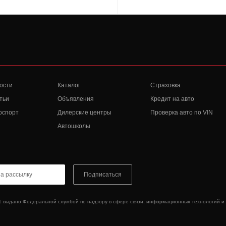
ости
Каталог
Страховка
тьи
Объявления
Кредит на авто
оспорт
Дилерские центры
Проверка авто по VIN
Автошколы
Подписаться
1 выдано Федеральной службой по надзору в сфере связи, информационных технологий и