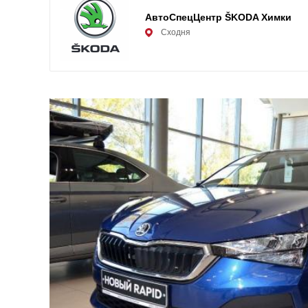
АвтоСпецЦентр ŠKODA Химки
Сходня