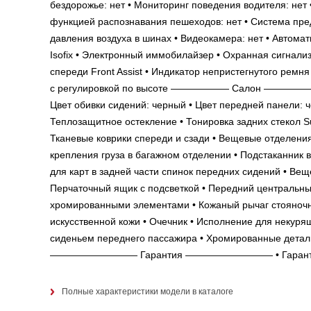
бездорожье: нет • Мониторинг поведения водителя: нет 
функцией распознавания пешеходов: нет • Система пре
давления воздуха в шинах • Видеокамера: нет • Автомат
Isofix • Электронный иммобилайзер • Охранная сигнализ
спереди Front Assist • Индикатор непристегнутого рем
с регулировкой по высоте —————— Салон —————— • К
Цвет обивки сидений: черный • Цвет передней панели: ч
Теплозащитное остекление • Тонировка задних стекол S
Тканевые коврики спереди и сзади • Вещевые отделени
крепления груза в багажном отделении • Подстаканник в
для карт в задней части спинок передних сидений • Вещ
Перчаточный ящик с подсветкой • Передний центральны
хромированными элементами • Кожаный рычаг стояночно
искусственной кожи • Очечник • Исполнение для некурящ
сиденьем переднего пассажира • Хромированные детали
————————— Гарантия ————————— • Гарантия на ос
Полные характеристики модели в каталоге