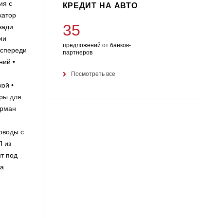
ия с
КРЕДИТ НА АВТО
катор
35
зади
ии
предложений от банков-
 спереди
партнеров
ний •
Посмотреть все
ой •
оры для
арман
оводы с
П из
нт под
на