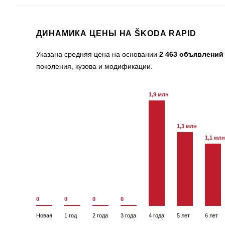
ДИНАМИКА ЦЕНЫ НА ŠKODA RAPID
Указана средняя цена на основании
2 463 объявлений
поколения, кузова и модификации.
1,9 млн
1,3 млн
1,1 млн
0
0
0
0
Новая
1 год
2 года
3 года
4 года
5 лет
6 лет