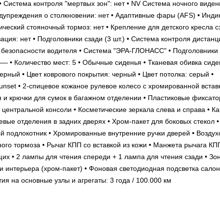
• Система контроля "мертвых зон": нет • NV Система ночного виден
дупреждения о столкновении: нет • Адаптивные фары (AFS) • Инди
ический стояночный тормоз: нет • Крепление для детского кресла с
ация: нет • Подголовники сзади (3 шт.) • Система контроля дистанц
ня безопасности водителя • Система "ЭРА-ГЛОНАСС" • Подголовники
оличество мест: 5 • Обычные сиденья • Тканевая обивка сиде
ерный • Цвет коврового покрытия: черный • Цвет потолка: серый •
unset • 2-спицевое кожаное рулевое колесо с хромированной вставк
я и крючки для сумок в багажном отделении • Пластиковые фиксат
 центральной консоли • Косметические зеркала слева и справа • К
евые отделения в задних дверях • Хром-пакет для боковых стекол •
й подлокотник • Хромированные внутренние ручки дверей • Воздух
го тормоза • Рычаг КПП со вставкой из кожи • Манжета рычага КП
их • 2 лампы для чтения спереди + 1 лампа для чтения сзади • Зо
 интерьера (хром-пакет) • Фоновая светодиодная подсветка сало
новные узлы и агрегаты: 3 года / 100.000 км