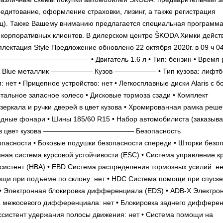
редитование, оформление страховки, лизинг, а также регистрация
иц). Также Вашему вниманию предлагается специальная программ
корпоративных клиентов. В дилерском центре ŠKODA Химки дейст
ектация Style Предложение обновлено 22 октября 2020г. в 09 ч 0
—————— • Двигатель 1.6 л • Тип: бензин • Время р
й Reef Blue металлик —————— Кузов —————— • Тип кузова: лифтбе
: нет • Прицепное устройство: нет • Легкосплавные диски Alaris с б
стальное запасное колесо • Дисковые тормоза сзади • Комплект
зеркала и ручки дверей в цвет кузова • Хромированная рамка реше
одные фонари • Шины 185/60 R15 • Набор автомобилиста (заказыв
мперы в цвет кузова ————————————— Безопасность
ти • Боковые подушки безопасности спереди • Шторки безоп
нная система курсовой устойчивости (ESC) • Система управление 
ассистент (HBA) • EBD Система распределения тормозных усилий: не
щи при подъеме по склону: нет • HDC Система помощи при спуске
ет • Электронная блокировка дифференциала (EDS) • ADB-X Электро
а межосевого дифференциала: нет • Блокировка заднего диффере
Ассистент удержания полосы движения: нет • Система помощи на