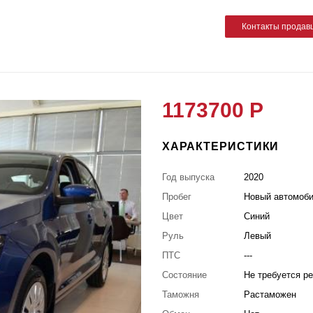
Контакты продав
1173700 Р
ХАРАКТЕРИСТИКИ
Год выпуска
2020
Пробег
Новый автомоб
Цвет
Синий
Руль
Левый
ПТС
---
Состояние
Не требуется р
Таможня
Растаможен