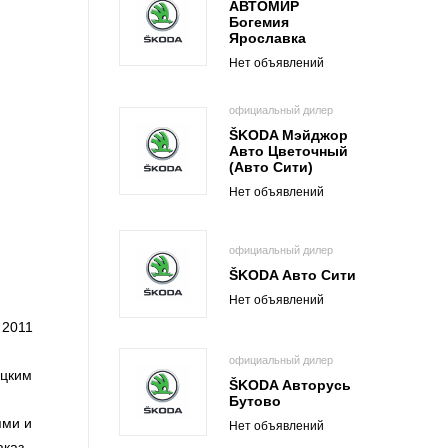
АВТОМИР
Богемия
Ярославка
Нет объявлений
официальный дилер
ŠKODA Мэйджор
Авто Цветочный
(Авто Сити)
Нет объявлений
официальный дилер
ŠKODA Авто Сити
Нет объявлений
 2011
официальный дилер
ецким
ŠKODA Авторусь
Бутово
ями и
Нет объявлений
каз,