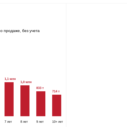
о продаже, без учета
1,1 млн
1,0 млн
833 т
714 т
7 лет
8 лет
9 лет
10+ лет