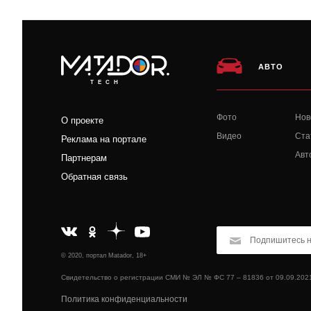
АВТО
TECH
Фото
Нов
О проекте
Видео
Ста
Реклама на портале
Авт
Партнерам
Обратная связь
© 2020, портал Matador, 18+
Свидетельство о регистрации СМИ № ЭЛ № ФС 77 – 81836 от 09.09.202
Политика конфиденциальности