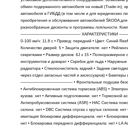
обмен подержанного автомобиля на новый (Trade-in), к
автомобиля в ГИБДД (в том числе и для юридических л
приобретения и обслуживания автомобилей ŠKODA для 
разнообразные дисконты и программы лояльности. Компл
——————————————— ХАРАКТЕРИСТИКИ —————————
0-100 км/ч: 11.8 c • Привод: передний • Цвет: Сини
Количество дверей: 5 • Защита двигателя: нет • Рейлинги
секретками • Размер дисков: 6J x 15 • Полноразмерное 
инструментов и домкрат • Скребок для льда • Наружные 
радиатора • Стеклоочиститель задний • Задние светоди
через отдел запасных частей и аксессуаров) • Ба
————————————— • Фронтальные подушки безопаснос
• Антиблокировочная система тормозов (ABS) • Электро
кузова: нет • Активные подголовники: нет • Тормозной 
Антипробуксовочная система (ASR) • HAC Система помо
склона: нет • DBC Система спуска с крутых склонов: н
имитация блокировки дифференциала: нет • Блокировк
нет • Блокировка переднего дифференциала: нет • LA 