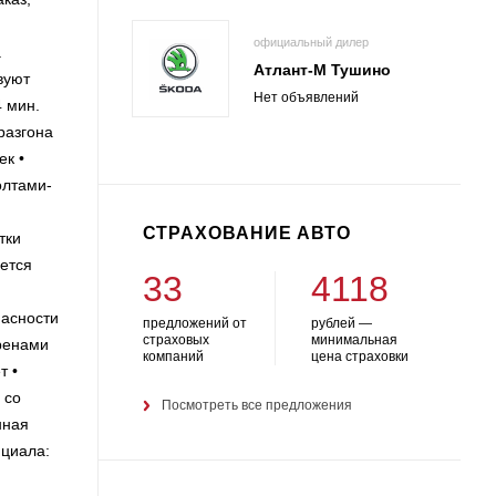
официальный дилер
а
Атлант-М Тушино
вуют
Нет объявлений
4 мин.
азгона
к •
олтами-
СТРАХОВАНИЕ АВТО
тки
ается
33
4118
асности
предложений от
рублей —
страховых
минимальная
кренами
компаний
цена страховки
т •
 со
Посмотреть все предложения
нная
нциала: