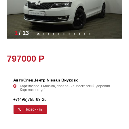
1
/
13
797000 Р
АвтоСпецЦентр Nissan Внуково
Картмазово, г Москва, поселение Московский, деревня
Картмазово, д 1
+7(495)755-89-25
Позвонить