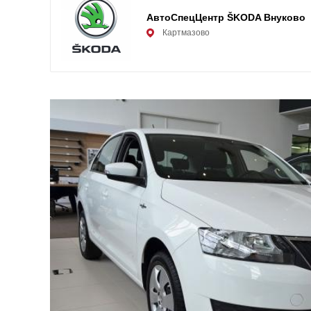
АвтоСпецЦентр ŠKODA Внуково
Картмазово