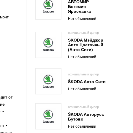
АВТОМИР
Богемия
Ярославка
емонт
Нет объявлений
официальный дилер
ŠKODA Мэйджор
Авто Цветочный
(Авто Сити)
Нет объявлений
официальный дилер
ŠKODA Авто Сити
Нет объявлений
дит от
ние
официальный дилер
 •
ŠKODA Авторусь
Бутово
ет •
Нет объявлений
сковые