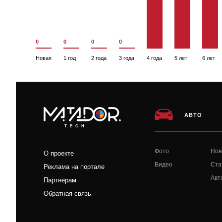
0
0
0
0
Новая
1 год
2 года
3 года
4 года
5 лет
6 лет
АВТО
TECH
Фото
Нов
О проекте
Видео
Ста
Реклама на портале
Авт
Партнерам
Обратная связь