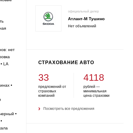
официальный дилер
Атлант-М Тушино
ть
Нет объявлений
ная
ов: нет
ровка
СТРАХОВАНИЕ АВТО
• LA
33
4118
инах •
предложений от
рублей —
страховых
минимальная
компаний
цена страховки
и
Посмотреть все предложения
черный •
•
кала