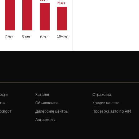
714 т
7 лет
8 лет
9 лет
10+ лет
ости
Каталог
Страховка
тьи
Объявления
Кредит на авто
оспорт
Дилерские центры
Проверка авто по VIN
Автошколы