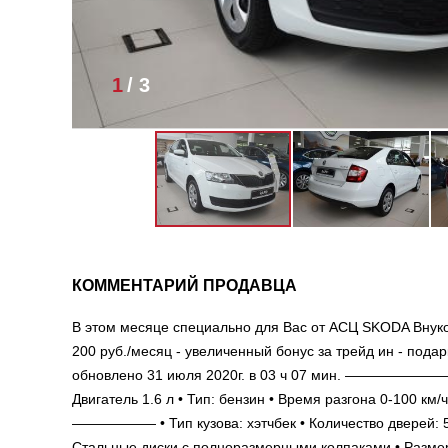
1
/
3
КОММЕНТАРИЙ ПРОДАВЦА
В этом месяце специально для Вас от АСЦ SKODA Внуково
200 руб./месяц - увеличенный бонус за трейд ин - под
обновлено 31 июля 2020г. в 03 ч 07 мин.
Двигатель 1.6 л • Тип: бензин • Время разгона 0-100 к
—————— • Тип кузова: хэтчбек • Количество дверей: 5 •
Стальные диски с полноразмерными колпаками • Размер 