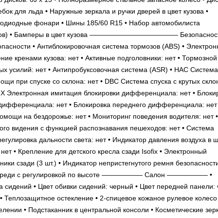
бок для льда • Наружные зеркала и ручки дверей в цвет кузова •
тодиодные фонари • Шины 185/60 R15 • Набор автомобилиста
ссуаров) • Бамперы в цвет кузова ————————————— Безопаснос
ти • Антиблокировочная система тормозов (ABS) • Электрон
ние кренами кузова: нет • Активные подголовники: нет • Тормозной
х усилий: нет • Антипробуксовочная система (ASR) • HAC Система
щи при спуске со склона: нет • DBC Система спуска с крутых склон
-X Электронная имитация блокировки дифференциала: нет • Блоки
дифференциала: нет • Блокировка переднего дифференциала: нет 
омощи на бездорожье: нет • Мониторинг поведения водителя: нет •
ного видения с функцией распознавания пешеходов: нет • Система
егулировка дальности света: нет • Индикатор давления воздуха в ш
нет • Крепление для детского кресла сзади Isofix • Электронный
ики сзади (3 шт.) • Индикатор непристегнутого ремня безопасност
 спереди с регулировкой по высоте —————— Салон —————— •
а сидений • Цвет обивки сидений: черный • Цвет передней панели: 
 • Теплозащитное остекление • 2-спицевое кожаное рулевое колесо 
лении • Подстаканник в центральной консоли • Косметические зер