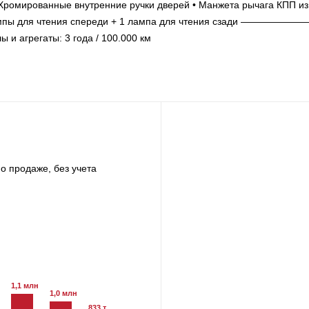
 Хромированные внутренние ручки дверей • Манжета рычага КПП из
 лампы для чтения спереди + 1 лампа для чтения сзади —————
агрегаты: 3 года / 100.000 км
о продаже, без учета
1,1 млн
1,0 млн
833 т