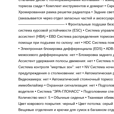
тормоза сзади • Комплект инструментов и домкрат • Скре
Хромированная рамка решетки радиатора • Задние све
(заказывается через отдел запасных частей и аксе
————————————— • Фронтальные подушки безопаснос
система курсовой устойчивости (ESC) • Система управле
ассистент (HBA) • EBD Система распределения тормозны
помощи при подъеме по склону: нет • HDC Система помо
• Электронная блокировка дифференциала (EDS) • ADB
межосевого дифференциала: нет • Блокировка заднего 
Ассистент удержания полосы движения: нет • Система п
Система контроля "мертвых зон": нет • NV Система ноч
предупреждения о столкновении: нет • Автоматическая р
Видеокамера: нет • Автоматический стояночный тормоз: 
иммобилайзер • Охранная сигнализация: нет • Подголовн
водителя • Система "ЭРА-ГЛОНАСС" • Подголовники
Количество мест: 5 • Обычные сиденья • Тканевая обивк
Цвет коврового покрытия: черный • Цвет потолка: серый
Вещевые отделения и крючки для сумок в багажном отде