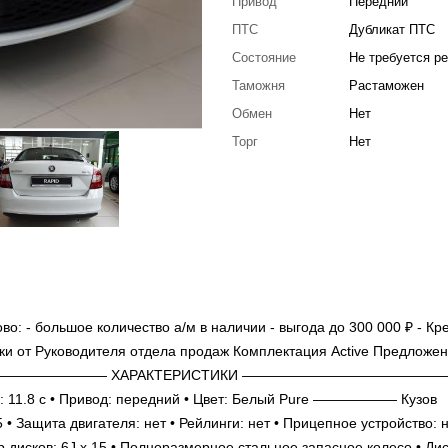
Привод
Передний
ПТС
Дубликат ПТС
Состояние
Не требуется р
Таможня
Растаможен
Обмен
Нет
Торг
Нет
: - большое количество а/м в наличии - выгода до 300 000 ₽ - Кре
арки от Руководителя отдела продаж Комплектация Active Предложе
 ——————————————— ХАРАКТЕРИСТИКИ ———————————————
м/ч: 11.8 c • Привод: передний • Цвет: Белый Pure —————— Кузов
 Защита двигателя: нет • Рейлинги: нет • Прицепное устройство: н
дисков: 6J x 15 • Полноразмерное стальное запасное колесо • Ди