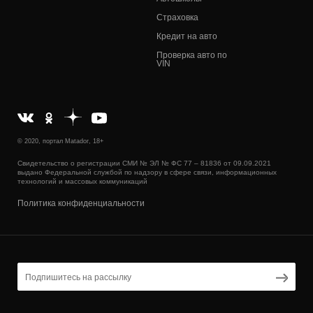
Страховка
Кредит на авто
Проверка авто по
VIN
© 2020, портал Matador, 18+
Свидетельство о регистрации СМИ № ЭЛ № ФС 77 – 81836 от 09.09.2021
выдано Федеральной службой по надзору в сфере связи, информационных
технологий и массовых коммуникаций
Политика конфиденциальности