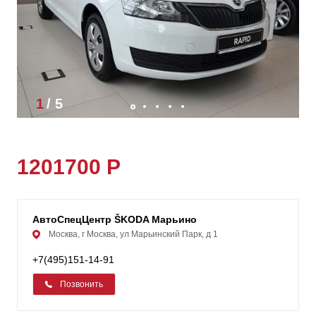
1
/
5
1201700 Р
АвтоСпецЦентр ŠKODA Марьино
Москва, г Москва, ул Марьинский Парк, д 1
+7(495)151-14-91
Позвонить