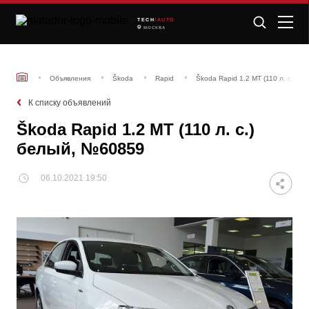
TECH
/AUTO
МОСКВА
Объявления
Škoda
Rapid
Škoda Rapid 1.2 MT (110 л. с.) б
К списку объявлений
Škoda Rapid 1.2 MT (110 л. с.)
белый, №60859
06.10.2021 19:50