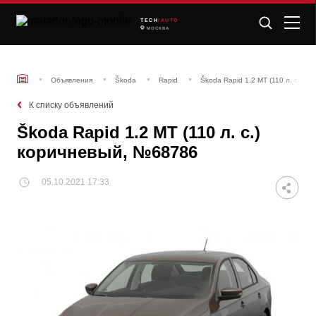
TECH
/AUTO
МОСКВА
Объявления
Škoda
Rapid
Škoda Rapid 1.2 MT (110 л. с.) к
К списку объявлений
Škoda Rapid 1.2 MT (110 л. с.)
коричневый, №68786
05.10.2021 17:33