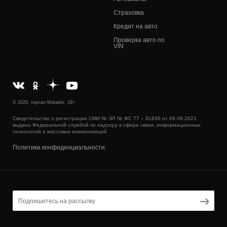
Страховка
Кредит на авто
Проверка авто по
VIN
© 2020, портал Matador, 18+
Свидетельство о регистрации СМИ № ЭЛ № ФС 77 – 81836 от 09.09.2021
выдано Федеральной службой по надзору в сфере связи, информационных
технологий и массовых коммуникаций
Политика конфиденциальности