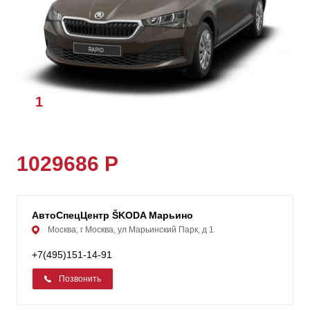
1
/
1
1029686 Р
АвтоСпецЦентр ŠKODA Марьино
Москва, г Москва, ул Марьинский Парк, д 1
+7(495)151-14-91
Позвонить