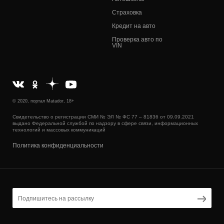
Страховка
Кредит на авто
Проверка авто по
VIN
© 2020, портал Matador, 18+
Свидетельство о регистрации СМИ № ЭЛ № ФС 77 – 81836 от 09.09.2021
выдано Федеральной службой по надзору в сфере связи, информационных
технологий и массовых коммуникаций
Политика конфиденциальности