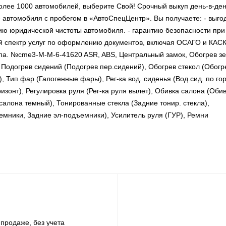
лее 1000 автомобилей, выберите Свой! Срочный выкуп день-в-ден
 автомобиля с пробегом в «АвтоСпецЦентр». Вы получаете: - выго
ию юридической чистоты автомобиля. - гарантию безопасности при
й спектр услуг по оформлению документов, включая ОСАГО и КАСК
па. №cme3-M-M-6-41620 ASR, ABS, Центральный замок, Обогрев зе
Подогрев сидений (Подогрев пер.сидений), Обогрев стекол (Обогре
, Тип фар (Галогенные фары), Рег-ка вод. сиденья (Вод.сид. по гор
оризонт), Регулировка руля (Рег-ка руля вылет), Обивка салона (Оби
 салона темный), Тонированные стекла (Задние тонир. стекла),
емники, Задние эл-подъемники), Усилитель руля (ГУР), Ремни
продаже, без учета