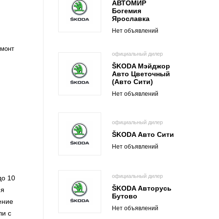
АВТОМИР
Богемия
Ярославка
Нет объявлений
емонт
официальный дилер
ŠKODA Мэйджор
Авто Цветочный
(Авто Сити)
Нет объявлений
официальный дилер
ŠKODA Авто Сити
Нет объявлений
официальный дилер
до 10
ŠKODA Авторусь
ия
Бутово
ение
Нет объявлений
ли с