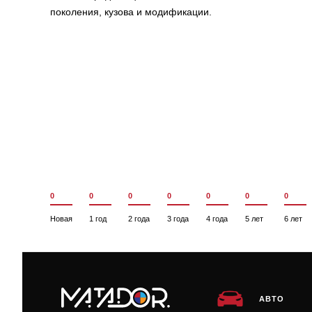
поколения, кузова и модификации.
0
0
0
0
0
0
0
Новая
1 год
2 года
3 года
4 года
5 лет
6 лет
АВТО