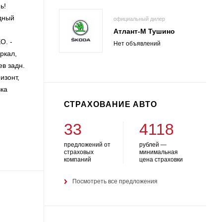
ь!
дный
официальный дилер
Атлант-М Тушино
О. -
Нет объявлений
ркал,
в задн.
изонт,
вка
СТРАХОВАНИЕ АВТО
33
4118
предложений от
рублей —
страховых
минимальная
компаний
цена страховки
Посмотреть все предложения