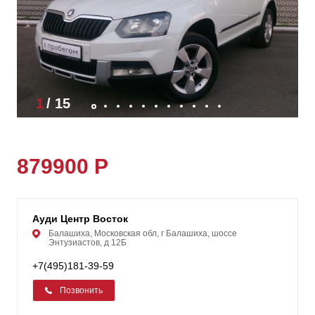
1
/
15
879900 Р
Ауди Центр Восток
Балашиха, Московская обл, г Балашиха, шоссе
Энтузиастов, д 12Б
+7(495)181-39-59
Позвонить