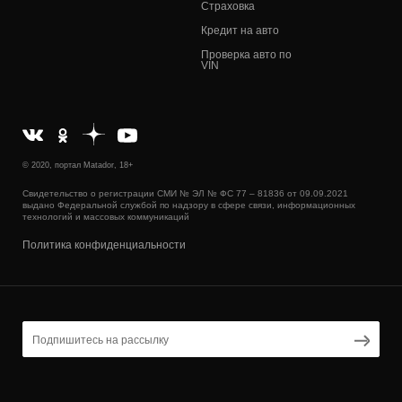
Страховка
Кредит на авто
Проверка авто по
VIN
© 2020, портал Matador, 18+
Свидетельство о регистрации СМИ № ЭЛ № ФС 77 – 81836 от 09.09.2021
выдано Федеральной службой по надзору в сфере связи, информационных
технологий и массовых коммуникаций
Политика конфиденциальности