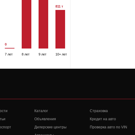
811 т
0
7 лет
8 лет
9 лет
10+ лет
ости
Каталог
Страховка
тьи
Объявления
Кредит на авто
оспорт
Дилерские центры
Проверка авто по VIN