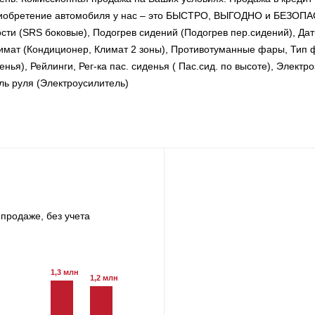
Приобретение автомобиля у нас – это БЫСТРО, ВЫГОДНО и БЕЗОП
ти (SRS боковые), Подогрев сидений (Подогрев пер.сидений), Дат
Климат (Кондиционер, Климат 2 зоны), Противотуманные фары, Тип 
енья), Рейлинги, Рег-ка пас. сиденья ( Пас.сид. по высоте), Электр
ль руля (Электроусилитель)
продаже, без учета
1,3 млн
1,2 млн