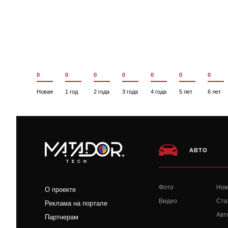
0
0
0
0
0
0
0
Новая
1 год
2 года
3 года
4 года
5 лет
6 лет
АВТО
TECH
Фото
Нов
О проекте
Видео
Ста
Реклама на портале
Авт
Партнерам