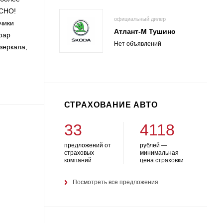
АСНО!
официальный дилер
чики
Атлант-М Тушино
фар
Нет объявлений
озеркала,
СТРАХОВАНИЕ АВТО
33
4118
предложений от
рублей —
страховых
минимальная
компаний
цена страховки
Посмотреть все предложения