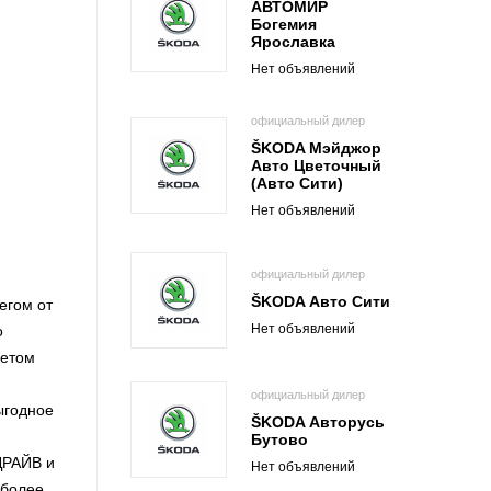
АВТОМИР
Богемия
Ярославка
Нет объявлений
официальный дилер
ŠKODA Мэйджор
Авто Цветочный
(Авто Сити)
Нет объявлений
официальный дилер
ŠKODA Авто Сити
егом от
Нет объявлений
о
кетом
официальный дилер
ыгодное
ŠKODA Авторусь
Бутово
ДРАЙВ и
Нет объявлений
 более