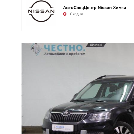
АвтоСпецЦентр Nissan Химки
Сходня