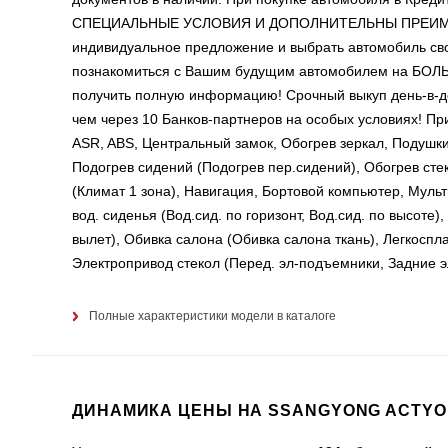
СПЕЦИАЛЬНЫЕ УСЛОВИЯ И ДОПОЛНИТЕЛЬНЫ ПРЕИМУЩЕСТ
индивидуальное предложение и выбрать автомобиль сво
познакомиться с Вашим будущим автомобилем на Б
получить полную информацию! Срочный выкуп день-в-д
чем через 10 Банков-партнеров на особых условиях! 
ASR, ABS, Центральный замок, Обогрев зеркал, Подушк
Подогрев сидений (Подогрев пер.сидений), Обогрев стеко
(Климат 1 зона), Навигация, Бортовой компьютер, Мул
вод. сиденья (Вод.сид. по горизонт, Вод.сид. по высоте),
вылет), Обивка салона (Обивка салона ткань), Легкоспл
Электропривод стекол (Перед. эл-подъемники, Задние э
Полные характеристики модели в каталоге
ДИНАМИКА ЦЕНЫ НА SSANGYONG ACTYO