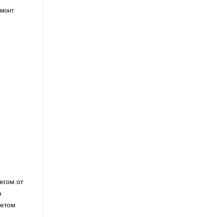
емонт
егом от
о
кетом