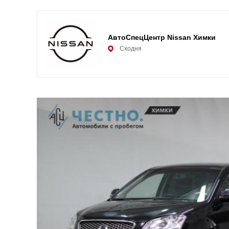
АвтоСпецЦентр Nissan Химки
Сходня