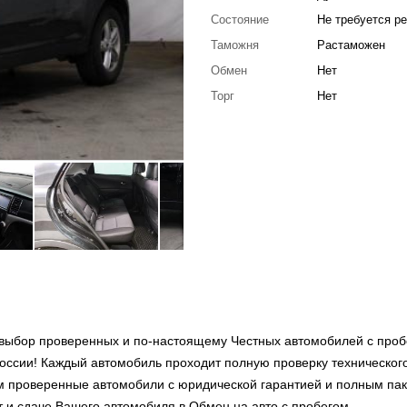
Состояние
Не требуется р
Таможня
Растаможен
Обмен
Нет
Торг
Нет
выбор проверенных и по-настоящему Честных автомобилей с проб
оссии! Каждый автомобиль проходит полную проверку техническог
ем проверенные автомобили с юридической гарантией и полным па
т и сдаче Вашего автомобиля в Обмен на авто с пробегом –