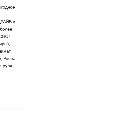
ыгодное
ДРАЙВ и
 более
АСНО!
иры),
Климат
, Рег-ка
ка руля