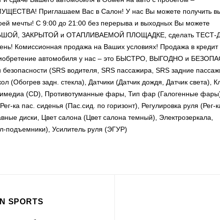
ВА! Приглашаем Вас в Салон! У нас Вы можете получить в
ей мечты! С 9:00 до 21:00 без перерыва и выходных Вы можете
ОЛЬШОЙ, ЗАКРЫТОЙ и ОТАПЛИВАЕМОЙ ПЛОЩАДКЕ, сделать ТЕСТ-
ень! Комиссионная продажа на Ваших условиях! Продажа в кредит
Приобретение автомобиля у нас – это БЫСТРО, ВЫГОДНО и БЕЗОП
и безопасности (SRS водителя, SRS пассажира, SRS задние пассаж
л (Обогрев задн. стекла), Датчики (Датчик дождя, Датчик света), 
ьтимедиа (CD), Противотуманные фары, Тип фар (Галогенные фары)
 Рег-ка пас. сиденья (Пас.сид. по горизонт), Регулировка руля (Рег-
авные диски, Цвет салона (Цвет салона темный), Электрозеркала,
л-подъемники), Усилитель руля (ЭГУР)
N SPORTS