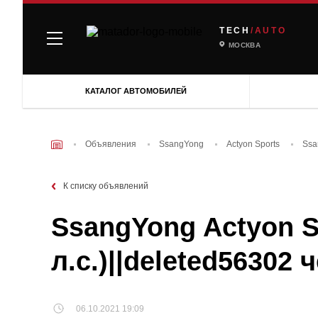
TECH
/AUTO
МОСКВА
КАТАЛОГ АВТОМОБИЛЕЙ
Объявления
SsangYong
Actyon Sports
Ssa
К списку объявлений
SsangYong Actyon Sp
л.с.)||deleted56302
06.10.2021 19:09