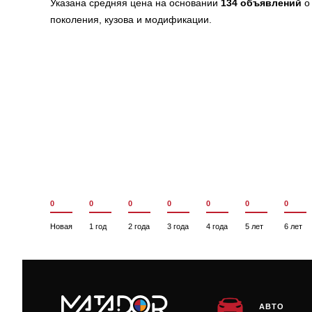
Указана средняя цена на основании
134 объявлений
о 
поколения, кузова и модификации.
0
0
0
0
0
0
0
Новая
1 год
2 года
3 года
4 года
5 лет
6 лет
АВТО