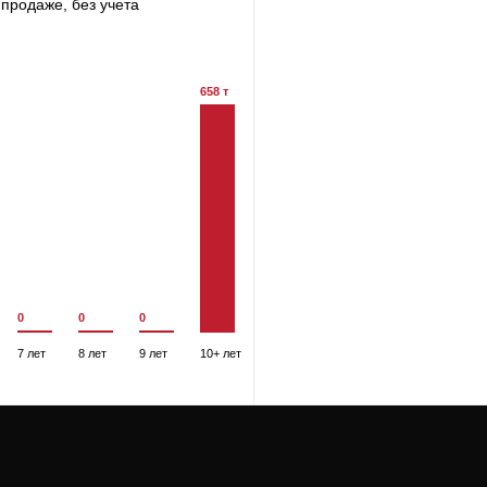
продаже, без учета
658 т
0
0
0
7 лет
8 лет
9 лет
10+ лет