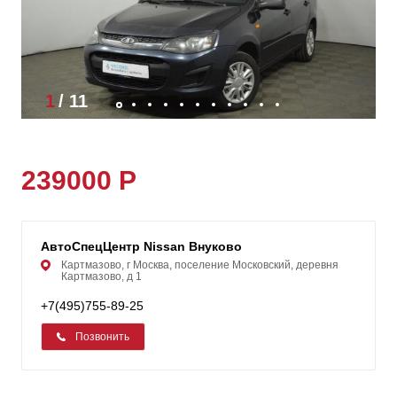
1
/
11
239000 Р
АвтоСпецЦентр Nissan Внуково
Картмазово, г Москва, поселение Московский, деревня
Картмазово, д 1
+7(495)755-89-25
Позвонить