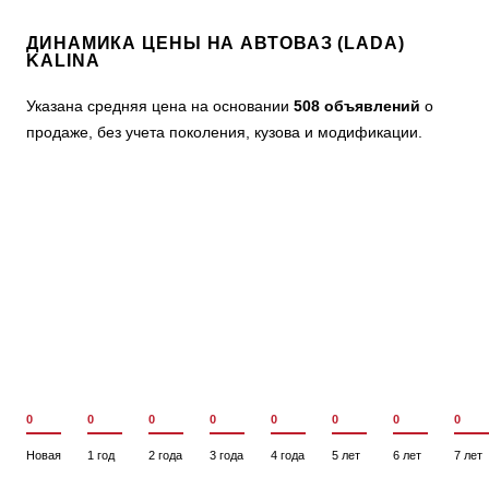
ДИНАМИКА ЦЕНЫ НА АВТОВАЗ (LADA)
KALINA
Указана средняя цена на основании
508 объявлений
о
продаже, без учета поколения, кузова и модификации.
0
0
0
0
0
0
0
0
Новая
1 год
2 года
3 года
4 года
5 лет
6 лет
7 лет