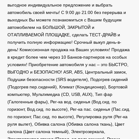
выгодное индивидуальное предложение и выбрать
автомобиль своей мечты! С 9:00 до 21:00 без перерыва и
выходных Вы можете познакомиться с Вашим будущим
автомобилем на БОЛЬШОЙ, ЗАКРЫТОЙ и
ОТАПЛИВАЕМОЙ ПЛОЩАДКЕ, сделать ТЕСТ-ДРАЙВ и
получить полную информацию! Срочный выкуп день-в-
день! Комиссионная продажа на Ваших условиях! Продажа
в кредит более чем через 10 Банков-партнеров на особых
условиях! Приобретение автомобиля у нас – это БЫСТРО,
ВЫГОДНО и БЕЗОПАСНО! ASR, ABS, Центральный замок,
Подушки безопасности (SRS водителя), Подогрев сидений
(Подогрев пер.сидений), Климат (Кондиционер), Бортовой
компьютер, Мультимедиа (CD, USB, AUX), Тип фар
(Галогенные фары), Рег-ка вод. сиденья (Вод.сид. по
горизонт, Вод.сид. по высоте), Рег-ка пас. сиденья (Пас.сид.
по горизонт, Пас.сид. по высоте), Регулировка руля (Рег-ка
руля вылет), Обивка салона (Обивка салона ткань), Цвет
салона (Цвет салона темный), Электрозеркала,