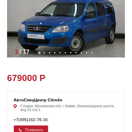
1
/
17
679000 Р
АвтоСпецЦентр Citroën
Сходня, Московская обл, г Химки, Ленинградское шоссе,
влд 14 стр 1
+7(495)162-76-16
Позвонить