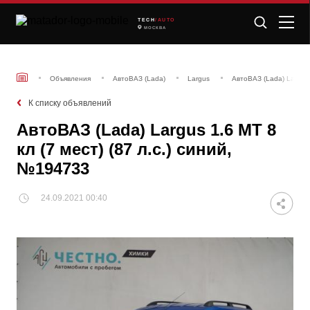
TECH
/AUTO
МОСКВА
Объявления
АвтоВАЗ (Lada)
Largus
АвтоВАЗ (Lada) Largus 
К списку объявлений
АвтоВАЗ (Lada) Largus 1.6 MT 8
кл (7 мест) (87 л.с.) синий,
№194733
24.09.2021 00:40