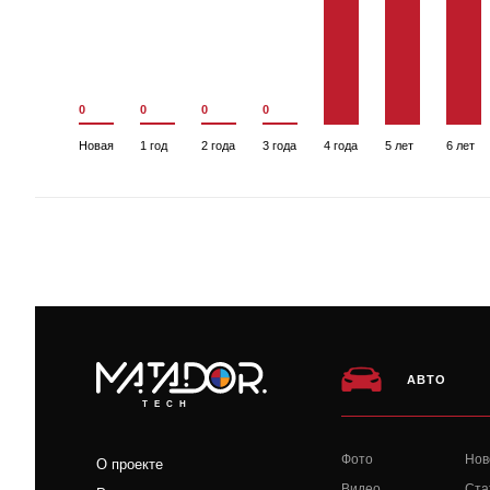
0
0
0
0
Новая
1 год
2 года
3 года
4 года
5 лет
6 лет
АВТО
TECH
Фото
Нов
О проекте
Видео
Ста