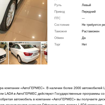
Руль
Левый
Привод
Передний
ПТС
---
Состояние
Не требуется р
Таможня
Растаможен
Обмен
Да
Торг
Нет
ра компании «АвтоГЕРМЕС». В наличии более 2000 автомобилей 
или LADA в АвтоГЕРМЕС действуют Государственные программы со
риобретая автомобиль в компании «АвтоГЕРМЕС» вы получаете дис
вцов-консультантов салонов Официального дилера LADA компании