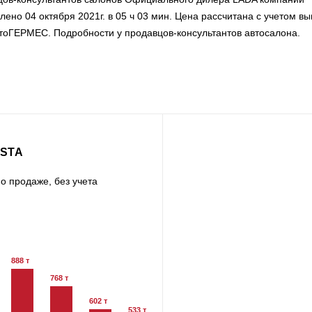
но 04 октября 2021г. в 05 ч 03 мин. Цена рассчитана с учетом вы
втоГЕРМЕС. Подробности у продавцов-консультантов автосалона.
ESTA
о продаже, без учета
888 т
768 т
602 т
533 т