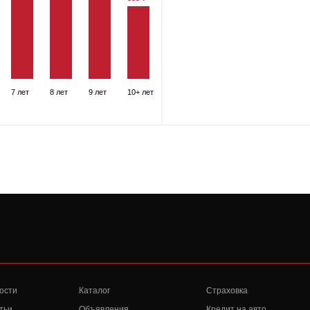
7 лет
8 лет
9 лет
10+ лет
ости
Каталог
Страховка
тьи
Объявления
Кредит на авто