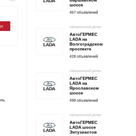
Варшавском
шоссе
467 объявлений
ца
официальный дилер
АвтоГЕРМЕС
LADA на
Волгоградском
проспекте
428 объявлений
официальный дилер
АвтоГЕРМЕС
LADA на
Ярославском
шоссе
иль
499 объявлений
официальный дилер
АвтоГЕРМЕС
LADA шоссе
Энтузиастов