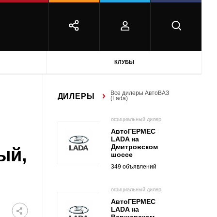
КЛУБЫ
Все дилеры АвтоВАЗ
ДИЛЕРЫ
(Lada)
официальный дилер
АвтоГЕРМЕС
LADA на
Дмитровском
ый,
шоссе
349 объявлений
официальный дилер
АвтоГЕРМЕС
LADA на