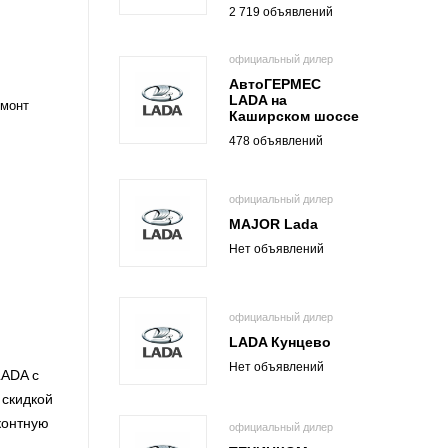
2 719 объявлений
официальный дилер
АвтоГЕРМЕС
LADA на
емонт
Каширском шоссе
478 объявлений
официальный дилер
MAJOR Lada
Нет объявлений
официальный дилер
LADA Кунцево
Нет объявлений
LADA с
 скидкой
контную
официальный дилер