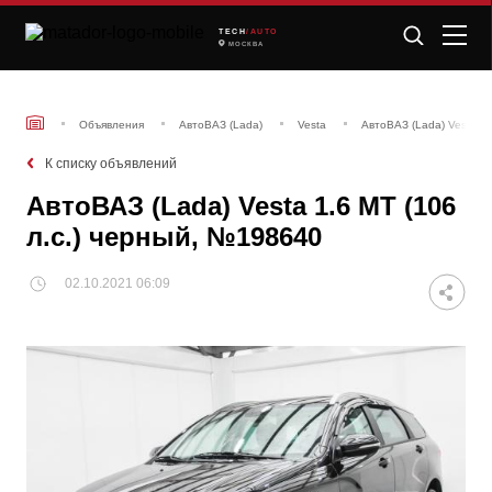
TECH
/AUTO
МОСКВА
Объявления
АвтоВАЗ (Lada)
Vesta
АвтоВАЗ (Lada) Vesta 1.
К списку объявлений
АвтоВАЗ (Lada) Vesta 1.6 MT (106
л.с.) черный, №198640
02.10.2021 06:09