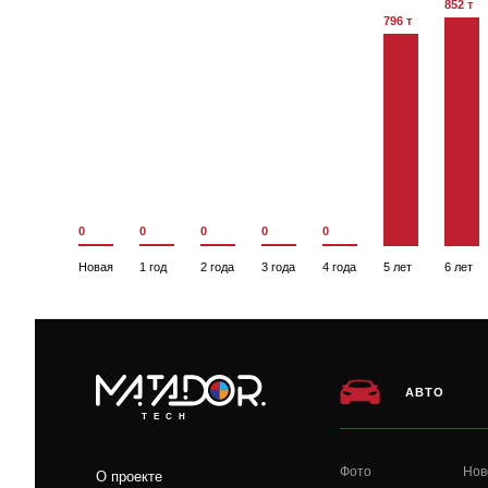
852 т
796 т
0
0
0
0
0
Новая
1 год
2 года
3 года
4 года
5 лет
6 лет
АВТО
TECH
Фото
Нов
О проекте