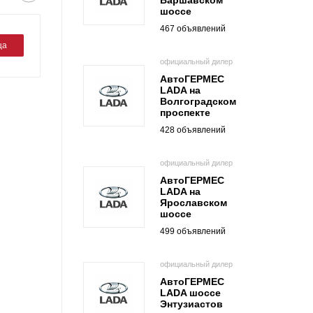
Варшавском
шоссе
467 объявлений
ца
официальный дилер
АвтоГЕРМЕС
LADA на
Волгоградском
проспекте
428 объявлений
официальный дилер
АвтоГЕРМЕС
LADA на
Ярославском
шоссе
499 объявлений
официальный дилер
АвтоГЕРМЕС
LADA шоссе
Энтузиастов