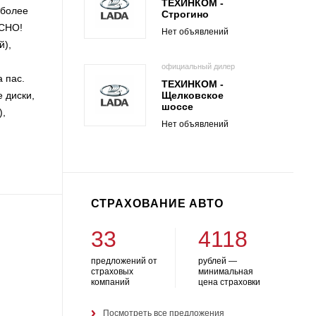
ТЕХИНКОМ -
 более
Строгино
АСНО!
Нет объявлений
й),
официальный дилер
а пас.
ТЕХИНКОМ -
е диски,
Щелковское
шоссе
),
Нет объявлений
СТРАХОВАНИЕ АВТО
33
4118
предложений от
рублей —
страховых
минимальная
компаний
цена страховки
Посмотреть все предложения