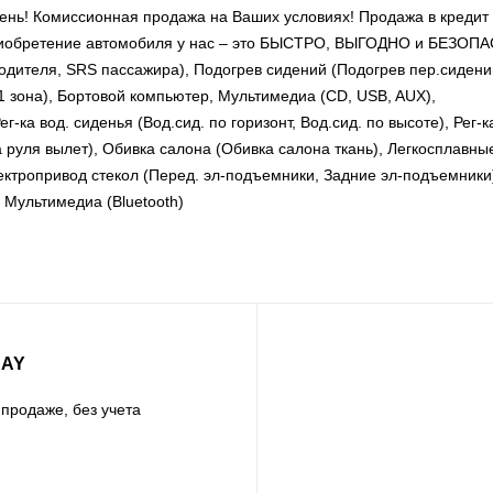
ень! Комиссионная продажа на Ваших условиях! Продажа в кредит
Приобретение автомобиля у нас – это БЫСТРО, ВЫГОДНО и БЕЗОП
одителя, SRS пассажира), Подогрев сидений (Подогрев пер.сидени
 1 зона), Бортовой компьютер, Мультимедиа (CD, USB, AUX),
а вод. сиденья (Вод.сид. по горизонт, Вод.сид. по высоте), Рег-к
ка руля вылет), Обивка салона (Обивка салона ткань), Легкосплавны
ектропривод стекол (Перед. эл-подъемники, Задние эл-подъемники
 Мультимедиа (Bluetooth)
RAY
продаже, без учета