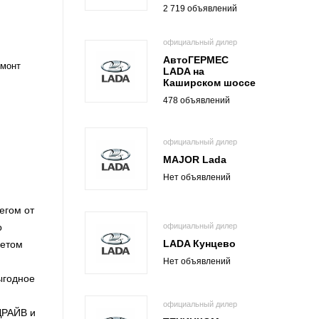
2 719 объявлений
официальный дилер
АвтоГЕРМЕС
емонт
LADA на
Каширском шоссе
478 объявлений
официальный дилер
MAJOR Lada
Нет объявлений
егом от
официальный дилер
о
LADA Кунцево
кетом
Нет объявлений
ыгодное
официальный дилер
ДРАЙВ и