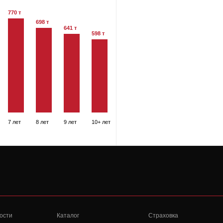
770 т
698 т
641 т
598 т
7 лет
8 лет
9 лет
10+ лет
ости
Каталог
Страховка