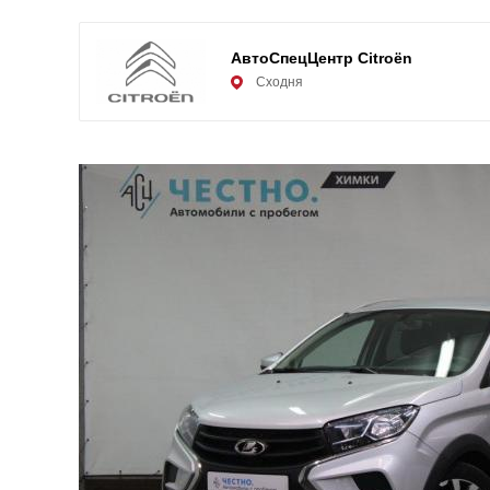
АвтоСпецЦентр Citroën
Сходня