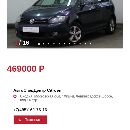
1
/
16
469000 Р
АвтоСпецЦентр Citroën
Сходня, Московская обл, г Химки, Ленинградское шоссе,
влд 14 стр 1
+7(495)162-76-16
Позвонить