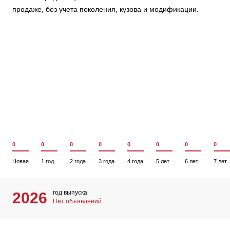
продаже, без учета поколения, кузова и модификации.
0
0
0
0
0
0
0
0
Новая
1 год
2 года
3 года
4 года
5 лет
6 лет
7 лет
год выпуска
2026
Нет объявлений