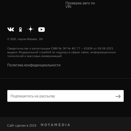
Проверка авто по
VIN
© 2020, портал Matador, 18+
Свидетельство о регистрации СМИ № ЭЛ № ФС 77 – 81836 от 09.09.2021
выдано Федеральной службой по надзору в сфере связи, информационных
технологий и массовых коммуникаций
Политика конфиденциальности
Сайт сделан в 2019