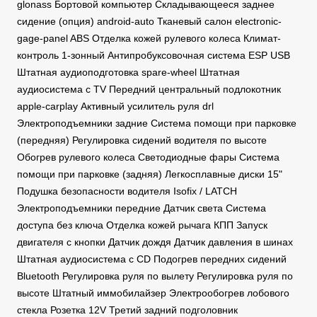
glonass Бортовой компьютер Складывающееся заднее
сидение (опция) android-auto Тканевый салон electronic-
gage-panel ABS Отделка кожей рулевого колеса Климат-
контроль 1-зонный Антипробуксовочная система ESP USB
Штатная аудиоподготовка spare-wheel Штатная
аудиосистема с TV Передний центральный подлокотник
apple-carplay Активный усилитель руля drl
Электроподъемники задние Система помощи при парковке
(передняя) Регулировка сидений водителя по высоте
Обогрев рулевого колеса Светодиодные фары Система
помощи при парковке (задняя) Легкосплавные диски 15"
Подушка безопасности водителя Isofix / LATCH
Электроподъемники передние Датчик света Система
доступа без ключа Отделка кожей рычага КПП Запуск
двигателя с кнопки Датчик дождя Датчик давления в шинах
Штатная аудиосистема с CD Подогрев передних сидений
Bluetooth Регулировка руля по вылету Регулировка руля по
высоте Штатный иммобилайзер Электрообогрев лобового
стекла Розетка 12V Третий задний подголовник