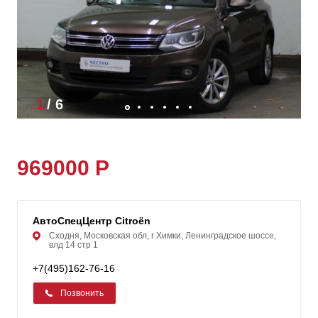
1
/
6
969000 Р
АвтоСпецЦентр Citroën
Сходня, Московская обл, г Химки, Ленинградское шоссе,
влд 14 стр 1
+7(495)162-76-16
Позвонить