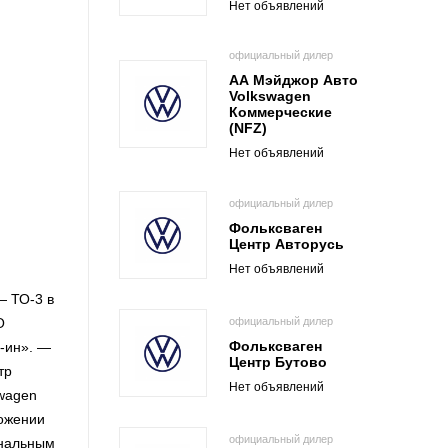
Нет объявлений
официальный дилер
АА Мэйджор Авто
Volkswagen
Коммерческие
(NFZ)
Нет объявлений
официальный дилер
Фольксваген
Центр Авторусь
Нет объявлений
— ТО-3 в
официальный дилер
О
Фольксваген
-ин». —
Центр Бутово
тр
Нет объявлений
swagen
ложении
официальный дилер
ональным