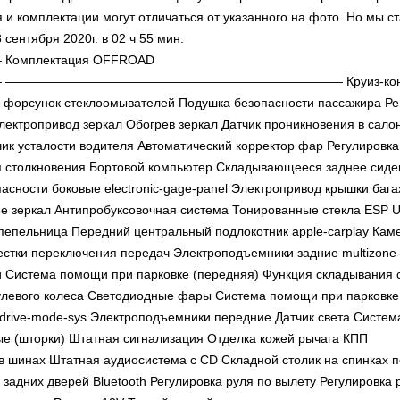
и комплектации могут отличаться от указанного на фото. Но мы с
ентября 2020г. в 02 ч 55 мин.
лектация OFFROAD
————————————————————————— Круиз-конт
 форсунок стеклоомывателей Подушка безопасности пассажира Ре
ектропривод зеркал Обогрев зеркал Датчик проникновения в салон
ик усталости водителя Автоматический корректор фар Регулировка
я столкновения Бортовой компьютер Складывающееся заднее сиде
асности боковые electronic-gage-panel Электропривод крышки баг
ие зеркал Антипробуксовочная система Тонированные стекла ESP 
 пепельница Передний центральный подлокотник apple-carplay Кам
естки переключения передач Электроподъемники задние multizone-
ги Система помощи при парковке (передняя) Функция складывания 
улевого колеса Светодиодные фары Система помощи при парковке
H drive-mode-sys Электроподъемники передние Датчик света Систем
ые (шторки) Штатная сигнализация Отделка кожей рычага КПП
в шинах Штатная аудиосистема с CD Складной столик на спинках 
задних дверей Bluetooth Регулировка руля по вылету Регулировка 