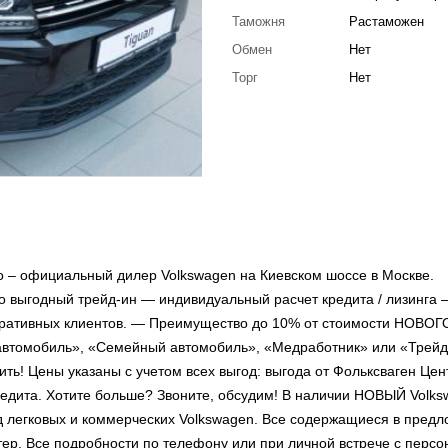
Таможня
Растаможен
Обмен
Нет
Торг
Нет
 официальный дилер Volkswagen на Киевском шоссе в Москве.
 выгодный трейд-ин — индивидуальный расчет кредита / лизинга 
оративных клиентов. — Преимущество до 10% от стоимости НОВОГ
 автомобиль», «Семейный автомобиль», «Медработник» или «Трейд
жить! Цены указаны с учетом всех выгод: выгода от Фольксваген Цен
кредита. Хотите больше? Звоните, обсудим! В наличии НОВЫЙ Volk
д легковых и коммерческих Volkswagen. Все содержащиеся в пред
ер. Все подробности по телефону или при личной встрече с перс