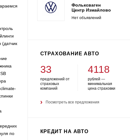
Фольксваген
тараемся
Центр Измайлово
Нет объявлений
роль
йлинги
 (датчик
СТРАХОВАНИЕ АВТО
ние
ажника
33
4118
USB
предложений от
рублей —
ера
страховых
минимальная
climate-
компаний
цена страховки
спинки
Посмотреть все предложения
а
передних
КРЕДИТ НА АВТО
руля по