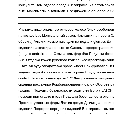
консультантом отдела продаж. Изображения автомобиля 
быть максимально точными. Предложение обновлено 08 с
——————————————————————————— Комп
——————————————————————————— ——
Мультифункциональное рулевое колесо Электрообогрев
на крыше bas Центральный замок Накладки на пороги Эл
объема) Алюминиевые накладки на педали glonass Датч
сидений пассажира по высоте Система предотвращени
(опция) android-auto Омыватель фар dha Подушки безоп
ABS Отделка кожей рулевого колеса Электроскладыван
Штатная аудиоподготовка spare-wheel Прикуриватель и
заднего вида Активный усилитель руля Подрулевые леп
control Легкосплавные диски 17" Декоративные молдин
сиденья пассажира Комбинированный салон Обогрев р
(задняя) Подушка безопасности водителя Isofix / LATC
помощи при старте в гору Подушки безопасности оконн
Противотуманные фары Датчик дождя Датчик давления 
сидений Подогрев передних сидений Блокировка замков 