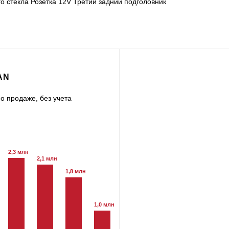
 стекла Розетка 12V Третий задний подголовник
AN
о продаже, без учета
2,3 млн
2,1 млн
1,8 млн
1,0 млн