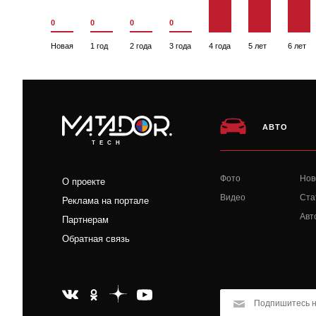
0
0
0
0
Новая
1 год
2 года
3 года
4 года
5 лет
6 лет
АВТО
TECH
Фото
Нов
О проекте
Видео
Ста
Реклама на портале
Авт
Партнерам
Обратная связь