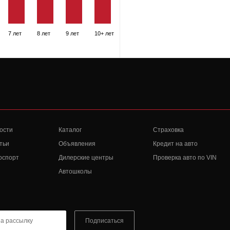
7 лет
8 лет
9 лет
10+ лет
ости
Каталог
Страховка
тьи
Объявления
Кредит на авто
оспорт
Дилерские центры
Проверка авто по VIN
Автошколы
Подписаться