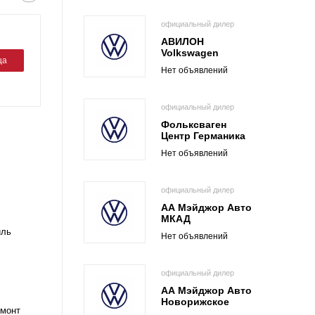
официальный дилер
АВИЛОН
Volkswagen
ца
Нет объявлений
официальный дилер
Фольксваген
Центр Германика
Нет объявлений
официальный дилер
АА Мэйджор Авто
МКАД
иль
Нет объявлений
официальный дилер
АА Мэйджор Авто
Новорижское
емонт