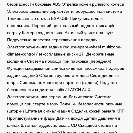
безопасности боковые ABS Отделка кожей рулевого колеса
Электроскладывание зеркал Антипробуксовочная система
Тонированные стекла ESP USB Прикуриватель и
пепельница Передний центральный подлокотник apple-
carplay Камера заднего вида Активный усилитель руля
Подрулевые лепестки переключения передач
Электроподъемники задние reduce-spare-wheel multizone-
climate-control Легкосплавные диски 17" Декоративные
молдинги Система помощи при парковке (передняя)
Функция складывания спинки сиденья пассажира Подогрев
задних сидений Обогрев рулевого колеса Светодиодные
фары Система помощи при парковке (задняя) Подушка
безопасности водителя Isofix / LATCH AUX
Электроподъемники передние Датчик света Система
помощи при старте в гору Подушки безопасности оконные
(шторки) Штатная сигнализация Отделка кожей рычага КПП
Противотуманные фары Датчик дождя Датчик давления в
шинах Штатная аудиосистема с CD Складной столик на
спинках передних сидений Подогрев передних сидений