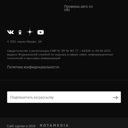
Проверка авто по
VIN
© 2020, портал Matador, 18+
Свидетельство о регистрации СМИ № ЭЛ № ФС 77 – 81836 от 09.09.2021
выдано Федеральной службой по надзору в сфере связи, информационных
технологий и массовых коммуникаций
Политика конфиденциальности
Сайт сделан в 2019