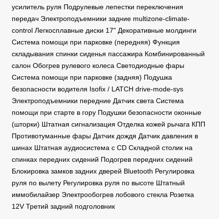
усилитель руля Подрулевые лепестки переключения
передач Электроподъемники задние multizone-climate-
control Легкосплавные диски 17" Декоративные молдинги
Система помощи при парковке (передняя) Функция
складывания спинки сиденья пассажира Комбинированный
салон Обогрев рулевого колеса Светодиодные фары
Система помощи при парковке (задняя) Подушка
безопасности водителя Isofix / LATCH drive-mode-sys
Электроподъемники передние Датчик света Система
помощи при старте в гору Подушки безопасности оконные
(шторки) Штатная сигнализация Отделка кожей рычага КПП
Противотуманные фары Датчик дождя Датчик давления в
шинах Штатная аудиосистема с CD Складной столик на
спинках передних сидений Подогрев передних сидений
Блокировка замков задних дверей Bluetooth Регулировка
руля по вылету Регулировка руля по высоте Штатный
иммобилайзер Электрообогрев лобового стекла Розетка
12V Третий задний подголовник