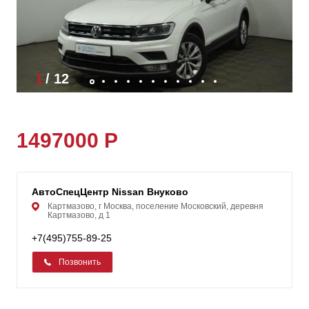
1
/
12
1497000 Р
АвтоСпецЦентр Nissan Внуково
Картмазово, г Москва, поселение Московский, деревня
Картмазово, д 1
+7(495)755-89-25
Позвонить