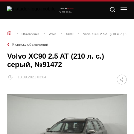
TECH
/AUTO
МОСКВА
Объявления
Volvo
XC90
Volvo XC90 2.5 AT (210 л. с.) сер
К списку объявлений
Volvo XC90 2.5 AT (210 л. с.)
серый, №91472
13.09.2021 03:04