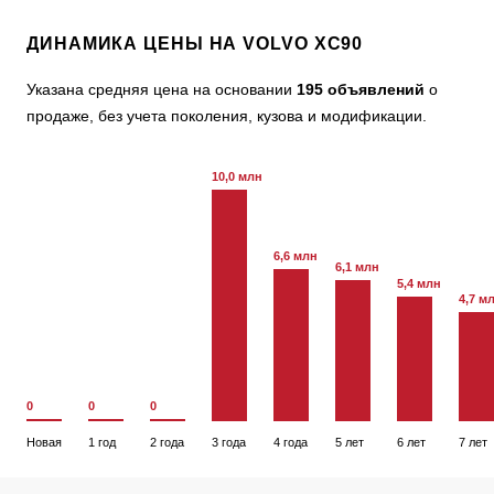
ДИНАМИКА ЦЕНЫ НА VOLVO XC90
Указана средняя цена на основании
195 объявлений
о
продаже, без учета поколения, кузова и модификации.
10,0 млн
6,6 млн
6,1 млн
5,4 млн
4,7 м
0
0
0
Новая
1 год
2 года
3 года
4 года
5 лет
6 лет
7 лет