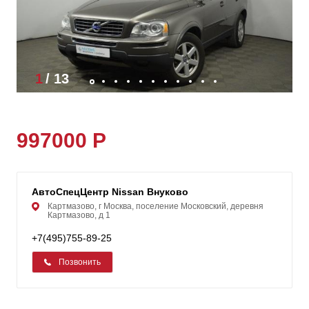
1
/
13
997000 Р
АвтоСпецЦентр Nissan Внуково
Картмазово, г Москва, поселение Московский, деревня
Картмазово, д 1
+7(495)755-89-25
Позвонить