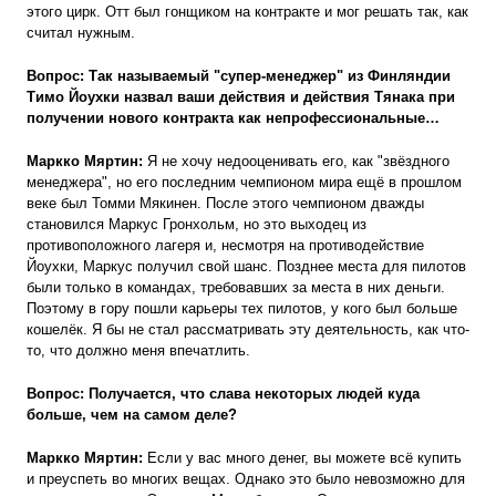
этого цирк. Отт был гонщиком на контракте и мог решать так, как
считал нужным.
Вопрос: Так называемый "супер-менеджер" из Финляндии
Тимо Йоухки назвал ваши действия и действия Тянака при
получении нового контракта как непрофессиональные…
Маркко Мяртин:
Я не хочу недооценивать его, как "звёздного
менеджера", но его последним чемпионом мира ещё в прошлом
веке был Томми Мякинен. После этого чемпионом дважды
становился Маркус Гронхольм, но это выходец из
противоположного лагеря и, несмотря на противодействие
Йоухки, Маркус получил свой шанс. Позднее места для пилотов
были только в командах, требовавших за места в них деньги.
Поэтому в гору пошли карьеры тех пилотов, у кого был больше
кошелёк. Я бы не стал рассматривать эту деятельность, как что-
то, что должно меня впечатлить.
Вопрос: Получается, что слава
некоторых людей куда
больше, чем на самом деле?
Маркко Мяртин:
Если у вас много денег, вы можете всё купить
и преуспеть во многих вещах. Однако это было невозможно для