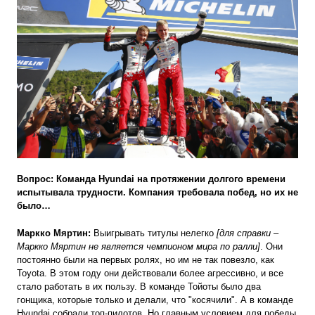
Вопрос: Команда Hyundai на протяжении долгого времени
испытывала трудности. Компания требовала побед, но их не
было…
Маркко Мяртин:
Выигрывать титулы нелегко
[для справки –
Маркко Мяртин не является чемпионом мира по ралли]
. Они
постоянно были на первых ролях, но им не так повезло, как
Toyota. В этом году они действовали более агрессивно, и все
стало работать в их пользу. В команде Тойоты было два
гонщика, которые только и делали, что "косячили". А в команде
Hyundai собрали топ-пилотов. Но главным условием для победы