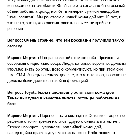
вопросов по автомобилям R5. Иначе это означало бы огромный
объём работы, а доход мог быть измерен суммой наподобие
"ноль запятая". Мы работаем с нашей командой уже 15 лет, и
это не то, что нужно рассматривать в качестве крайнего
решения.
Вопрос: Очень странно, что эти россказни получили такую
огласку.
Маркко Мяртин:
Я спрашиваю об этом же себя. Произошли
совершенно идиотские вещи. Люди, которые, вероятно, должны
что-либо знать об этом, вовсю комментируют, но при этом они
лгут СМИ. А ведь на самом деле те, кто что-то знал, вообще не
должны были делиться такой информацией.
Вопрос:
Toyota
была наполовину эстонской командой:
Тянак выступал в качестве пилота, эстонцы работали на
базе.
Маркко Мяртин:
Перенос части команды в Эстонию – хорошее
решение с точки зрения налогов. Другого смысла в этом нет.
Скорее наоборот – управлять раллийной командой,
находящейся сразу в двух местах сложно. Работающие в