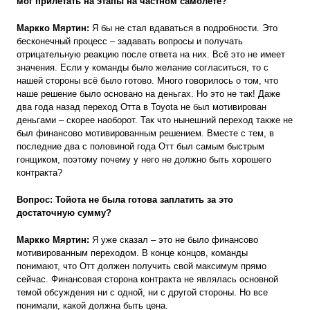
мог прилетать на этапы на частном самолете?
Маркко Мяртин:
Я бы не стал вдаваться в подробности. Это
бесконечный процесс – задавать вопросы и получать
отрицательную реакцию после ответа на них. Всё это не имеет
значения. Если у команды было желание согласиться, то с
нашей стороны всё было готово. Много говорилось о том, что
наше решение было основано на деньгах. Но это не так! Даже
два года назад переход Отта в Toyota не был мотивирован
деньгами – скорее наоборот. Так что нынешний переход также не
был финансово мотивированным решением. Вместе с тем, в
последние два с половиной года Отт был самым быстрым
гонщиком, поэтому почему у него не должно быть хорошего
контракта?
Вопрос: Тойота не была готова заплатить за это
достаточную сумму?
Маркко Мяртин:
Я уже сказал – это не было финансово
мотивированным переходом. В конце концов, команды
понимают, что Отт должен получить свой максимум прямо
сейчас. Финансовая сторона контракта не являлась основной
темой обсуждения ни с одной, ни с другой стороны. Но все
понимали, какой должна быть цена.