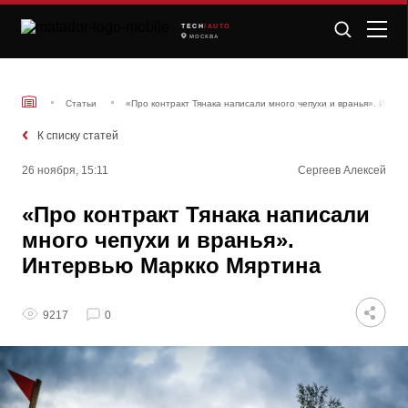
TECH
/AUTO
МОСКВА
Статьи
​«Про контракт Тянака написали много чепухи и вранья». Инте
К списку статей
26 ноября, 15:11
Сергеев Алексей
​«Про контракт Тянака написали
много чепухи и вранья».
Интервью Маркко Мяртина
9217
0