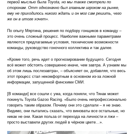
первой мыслью была Toyota, но мы также смотрели по
сторонам. Отт однозначно был главным игроком на рынке,
ему не приходилось никого ждать и он мог сам решить, чего
же он в итоге хочет».
По опыту Мяртина, решения по подбору гонщиков в команду –
это очень сложный процесс. Наиболее важными параметрами
являются предлагаемые условия, технические возможности
команды, руководство гоночного коллектива и так далее.
«Кроме того, речь идет о прогнозировании будущего. Сегодня
всё может обстоять совершенно иначе, чем завтра. А узнаем мы
об этом лишь послезавтра», – объясняет он, добавляя, что весь
этот процесс стал некомфортным в основном из-за ложной
информации, запущенной финскими СМИ.
[В команде] все сошли с ума, когда поняли, что Тянак может
покинуть Toyota Gazoo Racing. «Было очень непрофессионально
говорить таким образом. Почему они это сделали – я не знаю.
Видимо, они пытались сказать, что виноваты все остальные, но
никак не они. Какая польза от перехода на личности и лжи –
просто выставили других людей в чёрном цвете…».