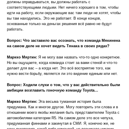
должны оправдываться, вы должны работать с
соответствующими людьми. Нет ничего хорошего в том, чтобы
идти на работу, если окружающие вас там люди не хотят, чтобы
вы там находились. Это не работает. В конце концов,
основанные только на деньгах решения всё равно не будут
работать.
Вопрос: Что заставило вас осознать, что команда Мякинена
на самом деле не хочет видеть Тянака в своих рядах?
Маркко Мяртин:
Я не могу вам назвать что-то одно конкретное.
Но вы ощущаете, когда команда стоит за вами стеной и что-то
делает для вас – а когда нет. Это всё восприятие того, как
нужно вести борьбу, является ли это видение единым или нет.
Вопрос: Ходили слухи о том, что у вас действительно были
амбиции возглавить гоночную команду Toyota…
Маркко Мяртин:
Эта весьма туманная история была
придумана. Как и многое другое. Могу повторить эти слова и в
отношении моего якобы желания быть представителем Toyota с
автомобилями категории R5. На самом деле это все чепуха,
придуманная финнами и закинутая в СМИ. Я, конечно же, не
хочу руководить какой-либо командой, не возникало никаких