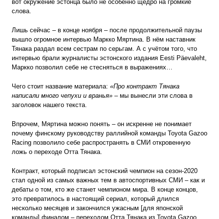
вот окружение эстонца было не особенно щедро на громкие
слова.
Лишь сейчас – в конце ноября – после продолжительной паузы
вышло огромное интервью Маркко Мяртина. В нём наставник
Тянака раздал всем сестрам по серьгам. А с учётом того, что
интервью брали журналисты эстонского издания Eesti Päevaleht,
Маркко позволил себе не стесняться в выражениях…
Чего стоит название материала:
«Про контракт Тянака
написали много чепухи и вранья»
– мы вынесли эти слова в
заголовок нашего текста.
Впрочем, Мяртина можно понять – он искренне не понимает
почему финскому руководству раллийной команды Toyota Gazoo
Racing позволило себе распространять в СМИ откровенную
ложь о переходе Отта Тянака.
Контракт, который подписал эстонский чемпион на сезон-2020
стал одной из самых важных тем в автоспортивных СМИ – как и
дебаты о том, кто же станет чемпионом мира. В конце концов,
это превратилось в настоящий сериал, который длился
несколько месяцев и закончился ужасным [для японской
команды] финалом – переходом Отта Тянака из Toyota Gazoo