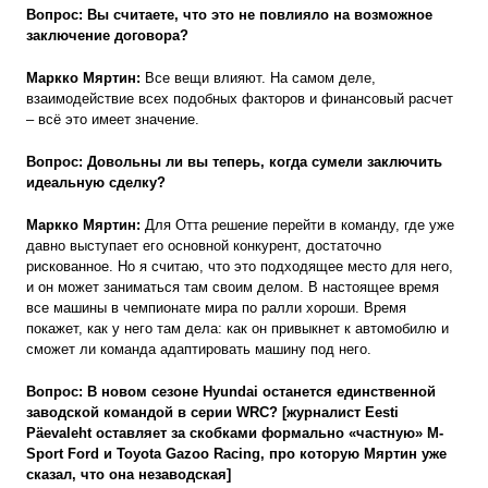
Вопрос: Вы считаете, что это не повлияло на возможное
заключение договора?
Маркко Мяртин:
Все вещи влияют. На самом деле,
взаимодействие всех подобных факторов и финансовый расчет
– всё это имеет значение.
Вопрос: Довольны ли вы теперь, когда сумели заключить
идеальную сделку?
Маркко Мяртин:
Для Отта решение перейти в команду, где уже
давно выступает его основной конкурент, достаточно
рискованное. Но я считаю, что это подходящее место для него,
и он может заниматься там своим делом. В настоящее время
все машины в чемпионате мира по ралли хороши. Время
покажет, как у него там дела: как он привыкнет к автомобилю и
сможет ли команда адаптировать машину под него.
Вопрос: В новом сезоне Hyundai останется единственной
заводской командой в серии WRC? [журналист Eesti
Päevaleht оставляет за скобками формально «частную»
M-
Sport Ford
и
Toyota Gazoo Racing
, про которую Мяртин уже
сказал, что она незаводская]