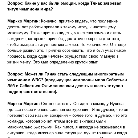
Вопрос: Какие у вас были эмоции, когда Тянак завоевал
титул чемпиона мира?
Маркко Мяртин:
Конечно, приятно видеть, что последние
десять лет работы привели к такому итогу, к настоящему
максимуму. Также приятно видеть, что стенограмма и стиль
вождения, которые я привнёс, достаточно хороши для того,
чтобы выиграть титул чемпиона мира. Но конечно же, Отт еще
больше развил это. Приятно осознавать, что я был участником
процесса, когда один человек осуществил свою главную в
жизни мечту. Это был определенно крутой опыт.
Вопрос: Может ли Тянак стать следующим многократным
чемпионом
WRC
? [предыдущие чемпионы мира Себастьен
Лёб и Себастьен Ожье завоевали девять и шесть титулов
подряд соответственно].
Маркко Мяртин:
Сложно сказать. Он идет в команду Hyundai,
где все новое и очень сильная конкуренция. Я не думаю, что он
потеряет свои навыки вождения – более того, я думаю, что это
команда, которая хочет, чтобы все их экипажи были
максимально быстрыми. Как пилот, я никогда не оказывался в
ситуации, когда инженер знал ситуацию лучше гонщика и когда