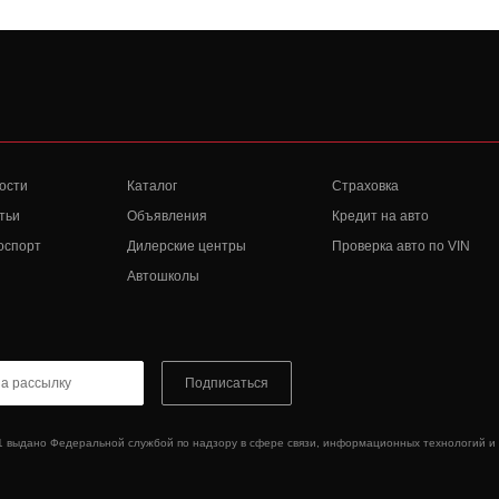
ости
Каталог
Страховка
тьи
Объявления
Кредит на авто
оспорт
Дилерские центры
Проверка авто по VIN
Автошколы
Подписаться
1 выдано Федеральной службой по надзору в сфере связи, информационных технологий и