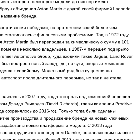
в честь которого некоторые модели до сих пор имеют
 Браун объединил Aston Martin с другой своей фирмой Lagonda
 название бренда.
спортивными победами, на протяжении своей более чем
но сталкивалась с финансовыми проблемами. Так, в 1972 году
я Aston Martin был перепродан за символическую сумму в 101
, поменяв несколько владельцев, в 1987-м перешел под крыло
remier Automotive Group, куда входили также Jaguar, Land Rover
 был построен новый завод, где, по сути, впервые компания
одства к серийному. Модельный ряд был существенно
 автоспорт после длительного перерыва, но так и не стала
n началась в 2007 году, когда контроль над компанией перешел
вом Дэвида Ричардса (David Richards), главы компании Prodrive
да сохранялось до 2016-го). Только тогда были сделаны
витие производства и продвижение бренда на новых ключевых
 разработаны новые платформы и модели. С 2013 года
есно сотрудничает с концерном Daimler, поставляющим силовые
и другие компоненты. Весной 2017 года началось строительство