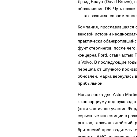
Дэвид Браун (David Brown), 
обозначение DB. Чуть позже
— так возникло современное
Компания, прославившаяся 
вековой истории неоднократ
практически обанкротившийс
фунт стерлингов, после чего
концерна Ford, став частью P
и Volvo. В последующие годы
перешла от штучного произв
обновлен, марка вернулась в
прибыльной.
Новая эпоха для Aston Marti
к консорциуму под руководст
(хотя частичное участие Фор
серьезные инвестиции в раз
рынках, включая китайский,
британский производитель т
агрегаты AMG, электронные 