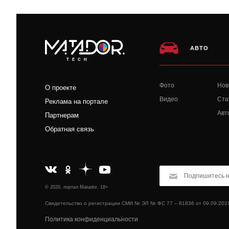
АВТО
TECH
Фото
Нов
О проекте
Видео
Ста
Реклама на портале
Авт
Партнерам
Обратная связь
© 2020, портал Matador, 18+
Свидетельство о регистрации СМИ № ЭЛ № ФС 77 – 81836 от 09.09.202
Политика конфиденциальности