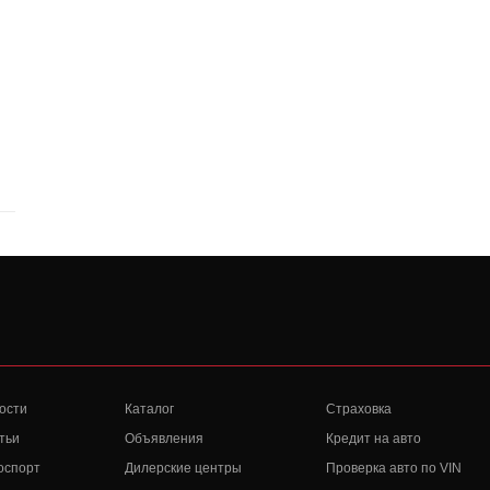
ости
Каталог
Страховка
тьи
Объявления
Кредит на авто
оспорт
Дилерские центры
Проверка авто по VIN