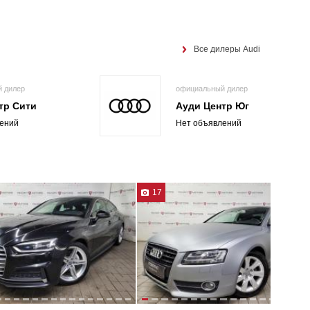
Все дилеры Audi
 дилер
официальный дилер
тр Сити
Ауди Центр Юг
ений
Нет объявлений
17