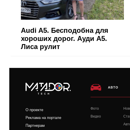
Audi A5. Бесподобна для
хороших дорог. Ауди А5.
Лиса рулит
АВТО
TECH
Фото
Нов
О проекте
Видео
Ста
Реклама на портале
Авт
Партнерам