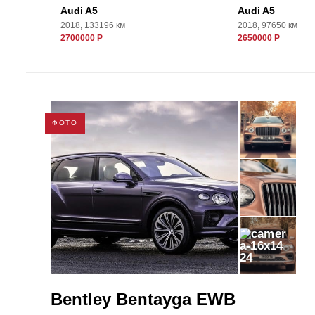
Audi A5
Audi A5
2018, 133196 км
2018, 97650 км
2700000 Р
2650000 Р
ФОТО
24
Bentley Bentayga EWB