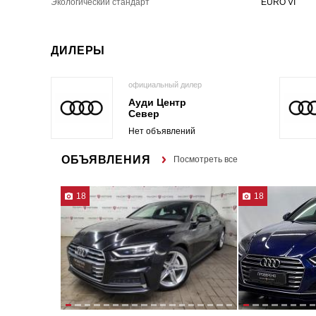
Экологический стандарт
EURO VI
ДИЛЕРЫ
официальный дилер
Ауди Центр
Север
Нет объявлений
ОБЪЯВЛЕНИЯ
Посмотреть все
18
18