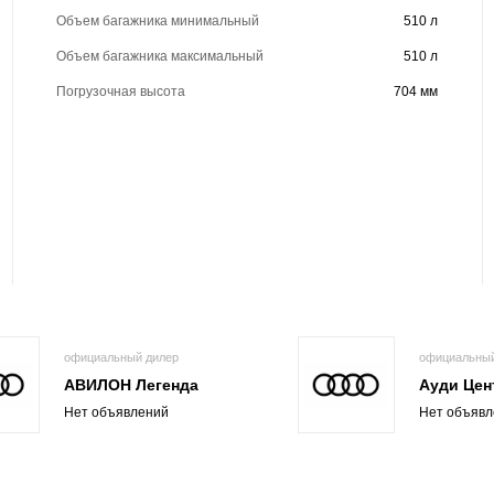
Объем багажника минимальный
510 л
Объем багажника максимальный
510 л
Погрузочная высота
704 мм
официальный дилер
официальный
АВИЛОН Легенда
Ауди Цен
Нет объявлений
Нет объявл