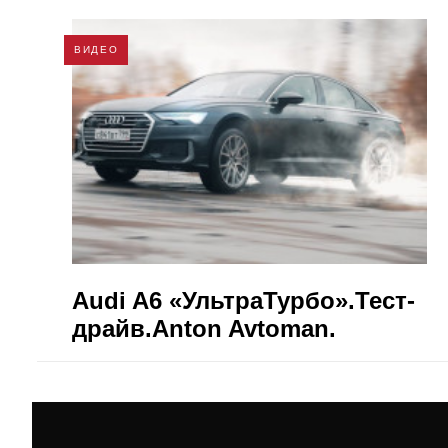
ВИДЕО
Audi A6 «УльтраТурбо».Тест-
драйв.Anton Avtoman.