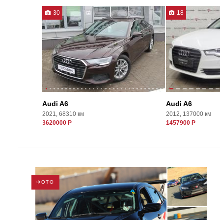
30
18
Audi A6
Audi A6
2021, 68310 км
2012, 137000 км
3620000 Р
1457900 Р
ФОТО