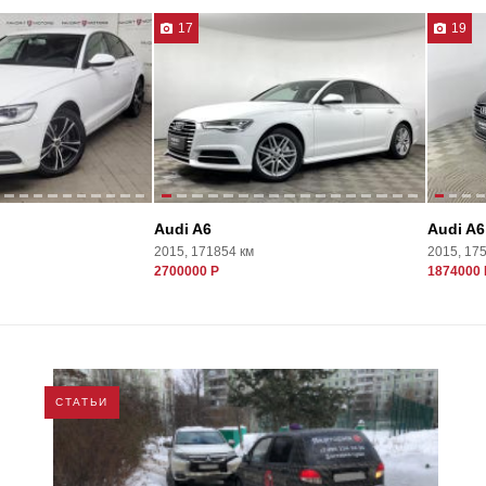
17
19
Audi A6
Audi A6
2015, 171854 км
2015, 17
2700000 Р
1874000 
СТАТЬИ