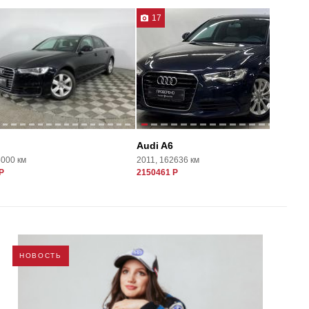
17
Audi A6
5000 км
2011, 162636 км
Р
2150461 Р
НОВОСТЬ