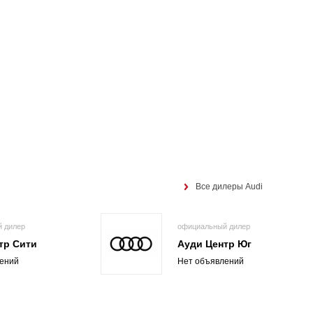
Все дилеры Audi
 дилер
официальный дилер
тр Сити
Ауди Центр Юг
ений
Нет объявлений