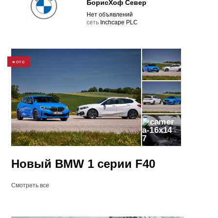
БорисХоф Север
Нет объявлений
cеть
Inchcape PLC
ФОТО
7
Новый BMW 1 серии F40
Смотреть все