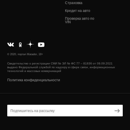
Страховка
Кредит на авто
Проверка авто по
VIN
© 2020, портал Matador, 18+
Свидетельство о регистрации СМИ № ЭЛ № ФС 77 – 81836 от 09.09.2021
выдано Федеральной службой по надзору в сфере связи, информационных
технологий и массовых коммуникаций
Политика конфиденциальности