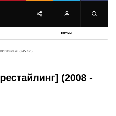
КЛУБЫ
30d xDrive AT (245 л.с.)
рестайлинг] (2008 -