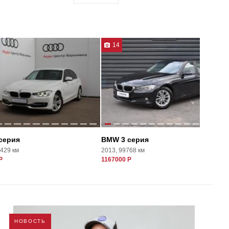
14
серия
BMW 3 серия
6429 км
2013, 99768 км
Р
1167000 Р
НОВОСТЬ