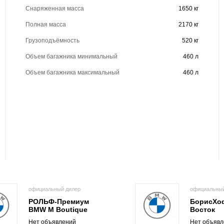
Снаряженная масса
1650 кг
Полная масса
2170 кг
Грузоподъёмность
520 кг
Объем багажника минимальный
460 л
Объем багажника максимальный
460 л
официальный дилер
официальный
РОЛЬФ-Премиум
БорисХо
BMW M Boutique
Восток
Нет объявлений
Нет объявл