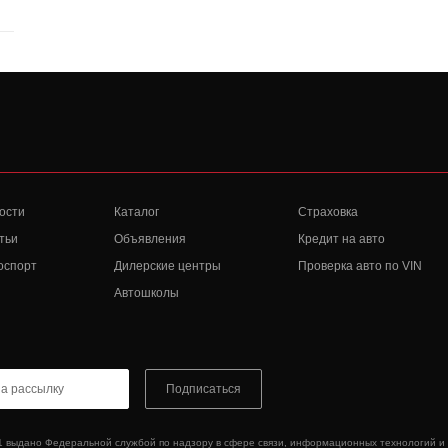
ости
Каталог
Страховка
тьи
Объявления
Кредит на авто
оспорт
Дилерские центры
Проверка авто по VIN
Автошколы
Подписаться
1 выдано Федеральной службой по надзору в сфере связи, информационных технологий и