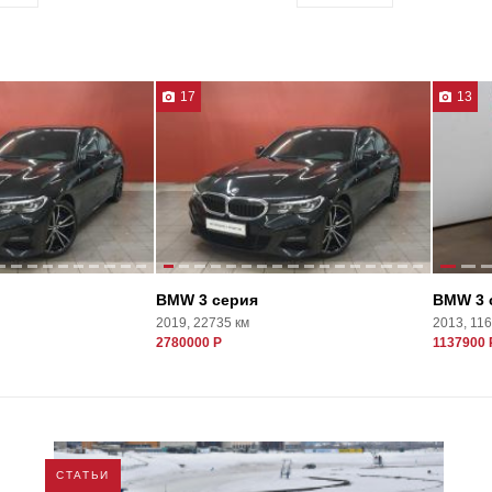
17
13
BMW 3 серия
BMW 3 
2019, 22735 км
2013, 11
2780000 Р
1137900 
СТАТЬИ