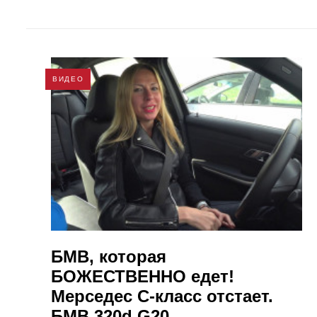
ВИДЕО
БМВ, которая
БОЖЕСТВЕННО едет!
Мерседес С-класс отстает.
БМВ 320d G20