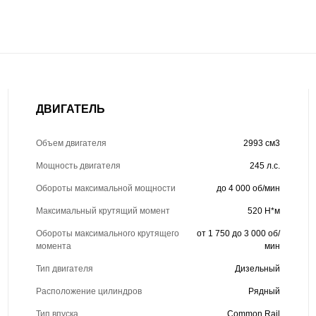
ДВИГАТЕЛЬ
Объем двигателя
2993 см3
Мощность двигателя
245 л.с.
Обороты максимальной мощности
до 4 000 об/мин
Максимальный крутящий момент
520 Н*м
Обороты максимального крутящего
от 1 750 до 3 000 об/
момента
мин
Тип двигателя
Дизельный
Расположение цилиндров
Рядный
Тип впуска
Common Rail