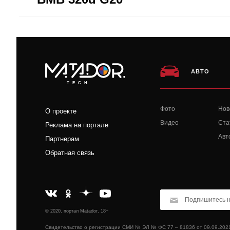
АВТО
TECH
Фото
Нов
О проекте
Видео
Ста
Реклама на портале
Авт
Партнерам
Обратная связь
© 2020, портал Matador, 18+
Свидетельство о регистрации СМИ № ЭЛ № ФС 77 – 81836 от 09.09.202