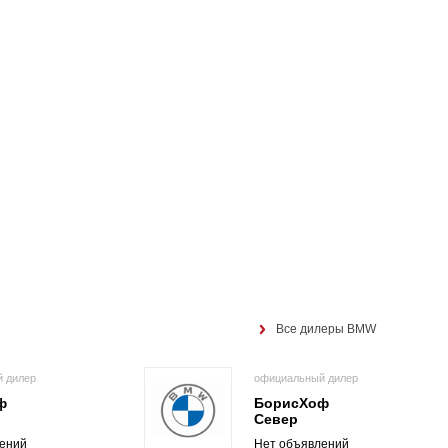
Все дилеры BMW
 дилер
официальный дилер
ф
БорисХоф
Север
ений
Нет объявлений