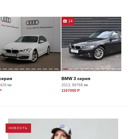
14
серия
BMW 3 серия
6429 км
2013, 99768 км
Р
1167000 Р
НОВОСТЬ