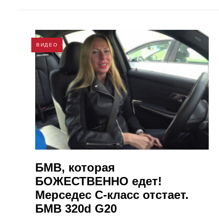
ВИДЕО
БМВ, которая
БОЖЕСТВЕННО едет!
Мерседес С-класс отстает.
БМВ 320d G20