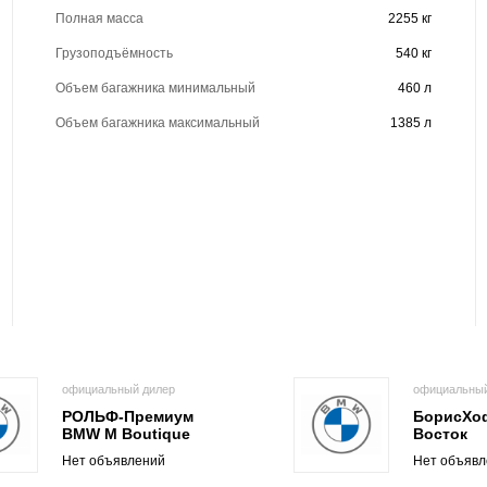
Полная масса
2255 кг
Грузоподъёмность
540 кг
Объем багажника минимальный
460 л
Объем багажника максимальный
1385 л
официальный дилер
официальный
РОЛЬФ-Премиум
БорисХо
BMW M Boutique
Восток
Нет объявлений
Нет объявл