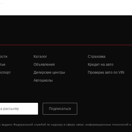
ости
Каталог
Страховка
тьи
Объявления
Кредит на авто
оспорт
Дилерские центры
Проверка авто по VIN
Автошколы
Подписаться
1 выдано Федеральной службой по надзору в сфере связи, информационных технологий и