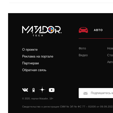
АВТО
TECH
Фото
Нов
О проекте
Видео
Ста
Реклама на портале
Авт
Партнерам
Обратная связь
© 2020, портал Matador, 18+
Свидетельство о регистрации СМИ № ЭЛ № ФС 77 – 81836 от 09.09.202