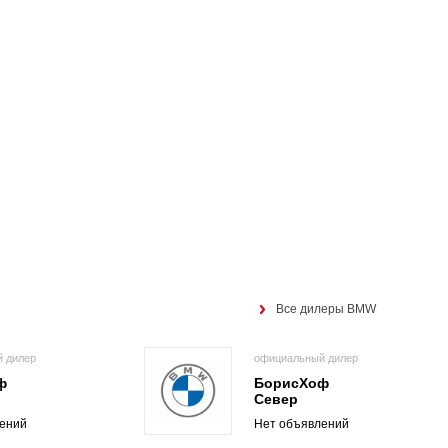
Все дилеры BMW
 дилер
официальный дилер
ф
БорисХоф
Север
ений
Нет объявлений