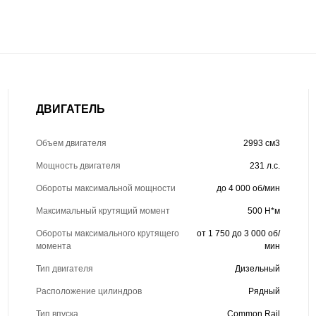
ДВИГАТЕЛЬ
Объем двигателя
2993 см3
Мощность двигателя
231 л.с.
Обороты максимальной мощности
до 4 000 об/мин
Максимальный крутящий момент
500 Н*м
Обороты максимального крутящего
от 1 750 до 3 000 об/
момента
мин
Тип двигателя
Дизельный
Расположение цилиндров
Рядный
Тип впуска
Common Rail