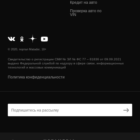
Кредит на авто
Проверка авто по
VIN
© 2020, портал Matador, 18+
Свидетельство о регистрации СМИ № ЭЛ № ФС 77 – 81836 от 09.09.2021
выдано Федеральной службой по надзору в сфере связи, информационных
технологий и массовых коммуникаций
Политика конфиденциальности