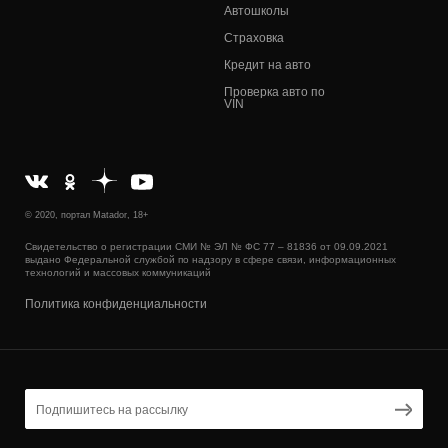
Автошколы
Страховка
Кредит на авто
Проверка авто по
VIN
© 2020, портал Matador, 18+
Свидетельство о регистрации СМИ № ЭЛ № ФС 77 – 81836 от 09.09.2021
выдано Федеральной службой по надзору в сфере связи, информационных
технологий и массовых коммуникаций
Политика конфиденциальности