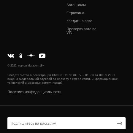
Автошколы
Страховка
Кредит на авто
Проверка авто по
VIN
© 2020, портал Matador, 18+
Свидетельство о регистрации СМИ № ЭЛ № ФС 77 – 81836 от 09.09.2021
выдано Федеральной службой по надзору в сфере связи, информационных
технологий и массовых коммуникаций
Политика конфиденциальности