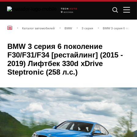
TECH
/AUTO
МОСКВА
Каталог автомобилей
BMW
3 серия
BMW 3 серия 6 поколен
BMW 3 серия 6 поколение
F30/F31/F34 [рестайлинг] (2015 -
2019) Лифтбек 330d xDrive
Steptronic (258 л.с.)