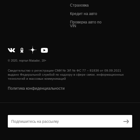
Страховка
Кредит на авто
Проверка авто по
VIN
© 2020, портал Matador, 18+
Свидетельство о регистрации СМИ № ЭЛ № ФС 77 – 81836 от 09.09.2021
выдано Федеральной службой по надзору в сфере связи, информационных
технологий и массовых коммуникаций
Политика конфиденциальности