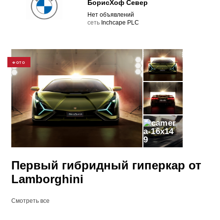
БорисХоф Север
Нет объявлений
cеть
Inchcape PLC
ФОТО
9
Первый гибридный гиперкар от
Lamborghini
Смотреть все