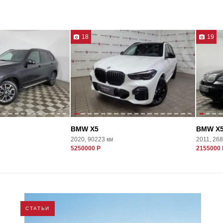
18
19
BMW X5
BMW X
2020, 90223 км
2011, 26
5250000 Р
2155000 
СТАТЬИ