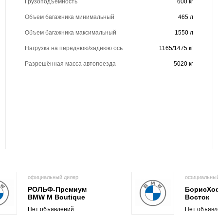
Грузоподъёмность
600 кг
Объем багажника минимальный
465 л
Объем багажника максимальный
1550 л
Нагрузка на переднюю/заднюю ось
1165/1475 кг
Разрешённая масса автопоезда
5020 кг
официальный дилер
официальный
РОЛЬФ-Премиум
БорисХо
BMW M Boutique
Восток
Нет объявлений
Нет объявл