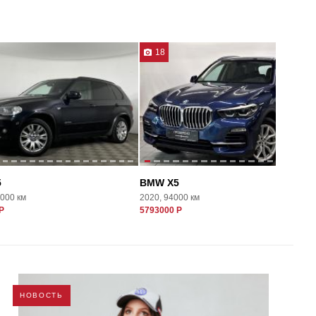
18
5
BMW X5
8000 км
2020, 94000 км
Р
5793000 Р
НОВОСТЬ