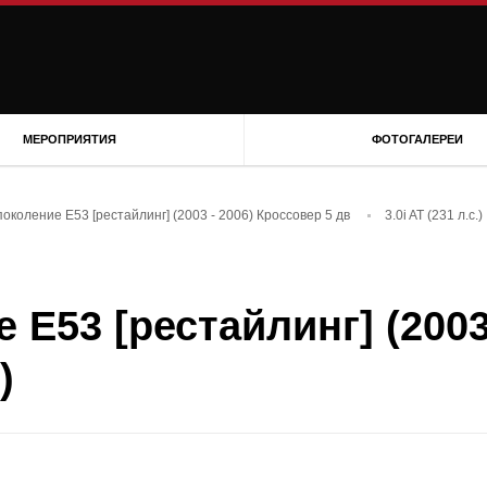
МЕРОПРИЯТИЯ
ФОТОГАЛЕРЕИ
околение E53 [рестайлинг] (2003 - 2006) Кроссовер 5 дв
3.0i AT (231 л.с.)
 E53 [рестайлинг] (2003
)