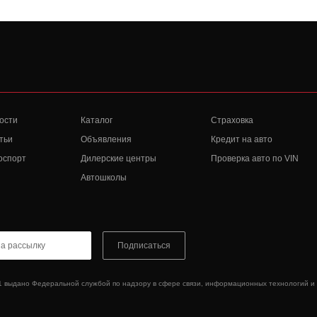
ости
Каталог
Страховка
тьи
Объявления
Кредит на авто
оспорт
Дилерские центры
Проверка авто по VIN
Автошколы
Подписаться
1 выдано Федеральной службой по надзору в сфере связи, информационных технологий и