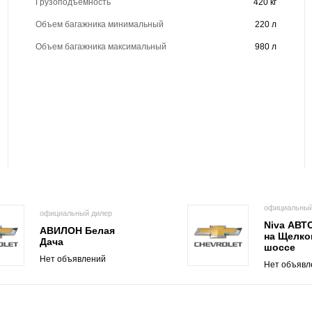
Грузоподъёмность
420 кг
Объем багажника минимальный
220 л
Объем багажника максимальный
980 л
официальный
официальный дилер
Niva АВ
АВИЛОН Белая
на Щелко
Дача
шоссе
Нет объявлений
Нет объявл