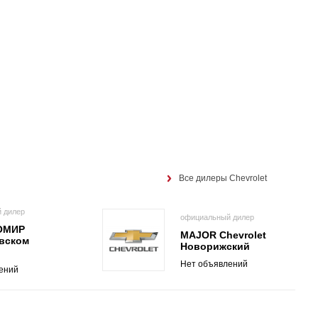
Все дилеры Chevrolet
 дилер
официальный дилер
ТОМИР
MAJOR Chevrolet
вском
Новорижский
Нет объявлений
ений