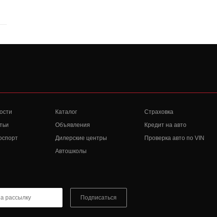
ости
Каталог
Страховка
тьи
Объявления
Кредит на авто
оспорт
Дилерские центры
Проверка авто по VIN
Автошколы
Подписаться