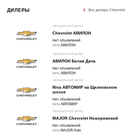
ДИЛЕРЫ
Все дилеры Chevrolet
официальный дилер
Chevrolet АВИЛОН
Нет объявлений
cеть
АВИЛОН
официальный дилер
АВИЛОН Белая Дача
Нет объявлений
cеть
АВИЛОН
официальный дилер
Niva АВТОМИР на Щелковском
шоссе
Нет объявлений
cеть
АВТОМИР
официальный дилер
MAJOR Chevrolet Новорижский
Нет объявлений
cеть
MAJOR Auto