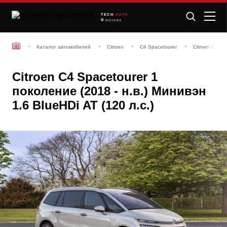
TECH
/AUTO
МОСКВА
Каталог автомобилей
Citroen
C4 Spacetourer
Citroen C4 Sp
Citroen C4 Spacetourer 1
поколение (2018 - н.в.) Минивэн
1.6 BlueHDi AT (120 л.с.)