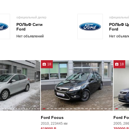
официальный дилер
официальный
РОЛЬФ Сити
РОЛЬФ Ц
Ford
Ford
Нет объявлений
Нет объявл
18
18
Ford Focus
Ford F
2010, 223445 км
2005, 28
619000 Р
350000 Р