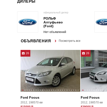
ДИЛЕРЫ
официальный дилер
РОЛЬФ
Алтуфьево
(Ford)
Нет объявлений
ОБЪЯВЛЕНИЯ
Посмотреть все
26
26
Ford Focus
Ford Focus
2012, 198570 км
2012, 198570 км
815000 Р
839000 Р