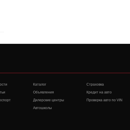
ости
Каталог
Страховка
тьи
Объявления
Кредит на авто
оспорт
Дилерские центры
Проверка авто по VIN
Автошколы