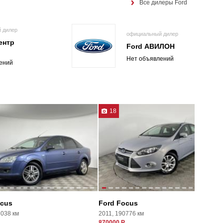
Все дилеры Ford
 дилер
официальный дилер
ентр
Ford АВИЛОН
Нет объявлений
ений
18
ocus
Ford Focus
6038 км
2011, 190776 км
870000 Р