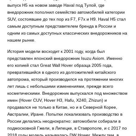
выпуск H5 на новом заводе Haval под Тулой, где
внедорожник пополнил семейство автомобилей категории
SUV, состоявшее до тех пор из F7, F7x и H9. Haval H5 стал
самым доступным представителем бренда в России и
одним из самых доступных классических внедорожников на
нашем рынке.
История модели восходит к 2001 году, когда был
представлен японский внедорожник Isuzu Axiom. Именно
его копией стал Great Wall Hover образца 2005 года,
превратившийся в одного из долгожителей китайского
автопрома, который производился на протяжении многих
лет лишь с небольшими изменениями, прежде всего
косметическими. Внедорожник выпускался под множеством
имен (Hover CUV, Hover H3, Hafu, X240, Zhizun) и
продавался не только в Китае, но и в Северной Корее,
Австралии, Иране. Попытки локализовать производство в
России делались неоднократно: автомобили собирали в
подмосковной Гжели, в Липецке, в Ставрополе, и с 2017 по
2018 годы модель называлась DW Hower. Между тем, в