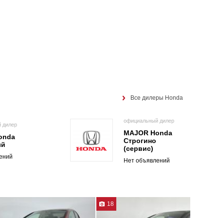
Все дилеры Honda
официальный дилер
 дилер
MAJOR Honda
onda
Строгино
ый
(сервис)
ений
Нет объявлений
18