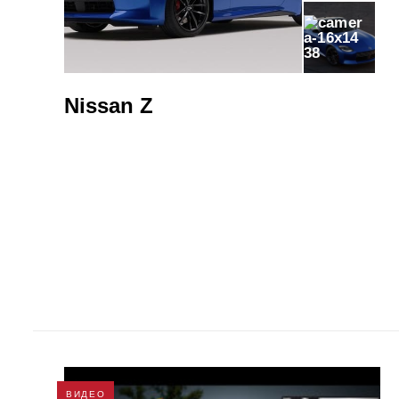
38
Nissan Z
ВИДЕО