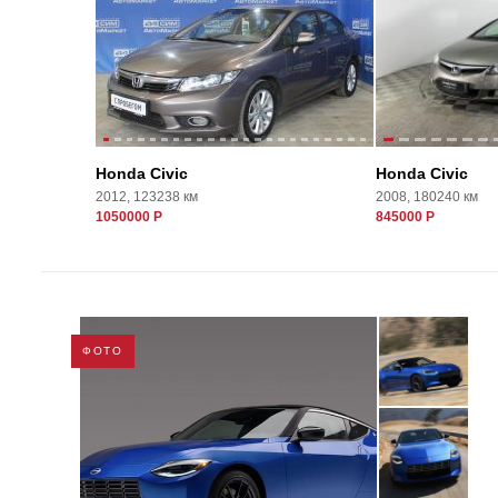
Honda Civic
Honda Civic
2012, 123238 км
2008, 180240 км
1050000 Р
845000 Р
ФОТО