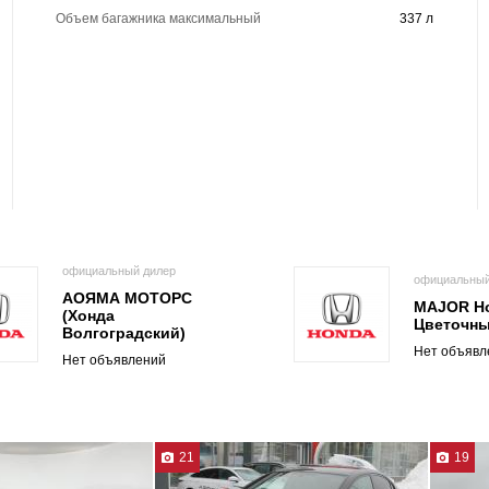
Объем багажника максимальный
337 л
официальный дилер
официальный
АОЯМА МОТОРС
MAJOR H
(Хонда
Цветочн
Волгоградский)
Нет объявл
Нет объявлений
21
19