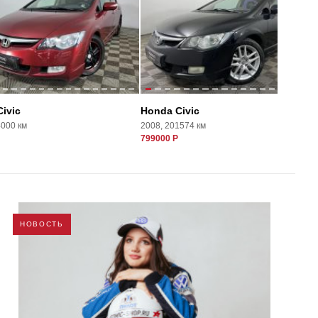
ivic
Honda Civic
4000 км
2008, 201574 км
799000 Р
НОВОСТЬ