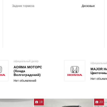
Задние тормоза
Дисковые
официальный дилер
официальный
АОЯМА МОТОРС
MAJOR H
(Хонда
Цветочн
Волгоградский)
Нет объявл
Нет объявлений
19
23