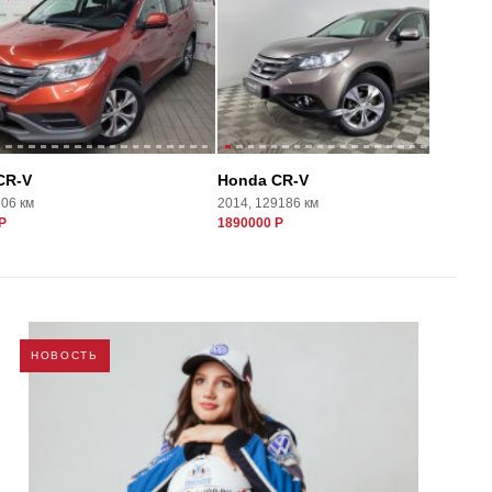
CR-V
Honda CR-V
106 км
2014, 129186 км
Р
1890000 Р
НОВОСТЬ