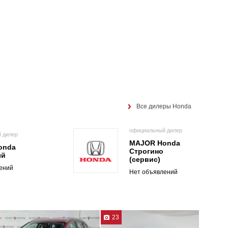
Все дилеры Honda
официальный дилер
 дилер
MAJOR Honda
onda
Строгино
ый
(сервис)
ений
Нет объявлений
23